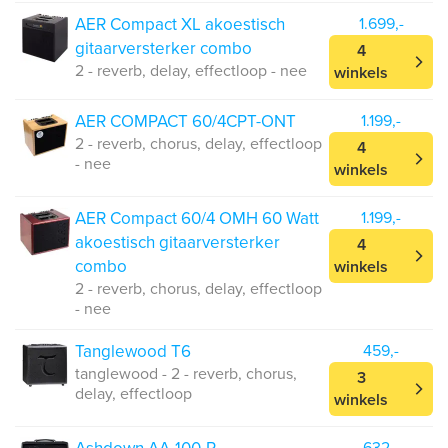
AER Compact XL akoestisch
1.699,-
gitaarversterker combo
4
2 - reverb, delay, effectloop - nee
winkels
AER COMPACT 60/4CPT-ONT
1.199,-
2 - reverb, chorus, delay, effectloop
4
- nee
winkels
AER Compact 60/4 OMH 60 Watt
1.199,-
akoestisch gitaarversterker
4
combo
winkels
2 - reverb, chorus, delay, effectloop
- nee
Tanglewood T6
459,-
tanglewood - 2 - reverb, chorus,
3
delay, effectloop
winkels