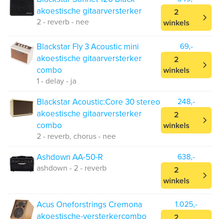
akoestische gitaarversterker
2
2 - reverb - nee
winkels
Blackstar Fly 3 Acoustic mini
69,-
akoestische gitaarversterker
2
combo
winkels
1 - delay - ja
Blackstar Acoustic:Core 30 stereo
248,-
akoestische gitaarversterker
2
combo
winkels
2 - reverb, chorus - nee
Ashdown AA-50-R
638,-
ashdown - 2 - reverb
2
winkels
Acus Oneforstrings Cremona
1.025,-
akoestische-versterkercombo
2