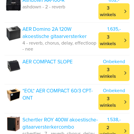
Ashdown AA-100-R
632,-
ashdown - 2 - reverb
3
winkels
AER Domino 2A 120W
1.635,-
akoestische gitaarversterker
3
4 - reverb, chorus, delay, effectloop
winkels
- nee
AER COMPACT SLOPE
Onbekend
3
winkels
*EOL* AER COMPACT 60/3 CPT-
Onbekend
ONT
3
winkels
Schertler ROY 400W akoestische-
1.538,-
gitaarversterkercombo
2
schertler - 7 - reverb, chorus, delay,