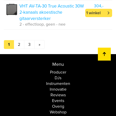
VHT AV-TA-30 True Acoustic 30W
304,-
2-kanaals akoestische
1 winkel
gitaarversterker
2 - effectloop, geen - nee
1
2
3
»
Menu
Producer
DJs
Instrumenten
Innovatie
Reviews
Events
Overig
Webshop