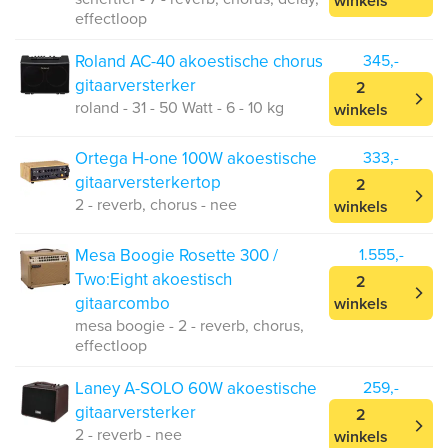
winkels
effectloop
Roland AC-40 akoestische chorus
345,-
gitaarversterker
2
roland - 31 - 50 Watt - 6 - 10 kg
winkels
Ortega H-one 100W akoestische
333,-
gitaarversterkertop
2
2 - reverb, chorus - nee
winkels
Mesa Boogie Rosette 300 /
1.555,-
Two:Eight akoestisch
2
gitaarcombo
winkels
mesa boogie - 2 - reverb, chorus,
effectloop
Laney A-SOLO 60W akoestische
259,-
gitaarversterker
2
2 - reverb - nee
winkels