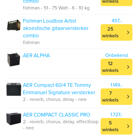
combo
winkels
fishman - 51 - 75 Watt - 6 - 10 kg
Fishman Loudbox Artist
457,-
akoestische gitaarversterker
25
combo
winkels
fishman
AER ALPHA
Onbekend
12
winkels
AER Compact 60/4 TE Tommy
1.149,-
Emmanuel Signature versterker
7
2 - reverb, chorus, delay - nee
winkels
AER COMPACT CLASSIC PRO
1.727,-
2 - reverb, chorus, delay, effectloop
5
- nee
winkels