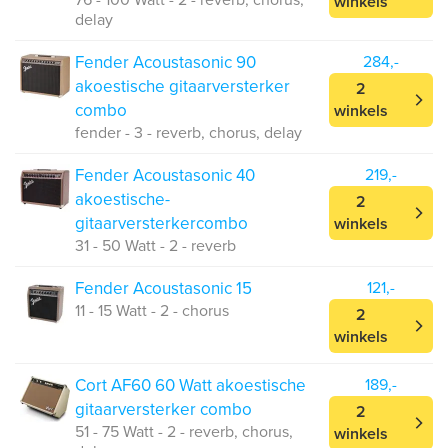
76 - 100 Watt - 2 - reverb, chorus,
winkels
delay
Fender Acoustasonic 90
284,-
akoestische gitaarversterker
2
combo
winkels
fender - 3 - reverb, chorus, delay
Fender Acoustasonic 40
219,-
akoestische-
2
gitaarversterkercombo
winkels
31 - 50 Watt - 2 - reverb
Fender Acoustasonic 15
121,-
11 - 15 Watt - 2 - chorus
2
winkels
Cort AF60 60 Watt akoestische
189,-
gitaarversterker combo
2
51 - 75 Watt - 2 - reverb, chorus,
winkels