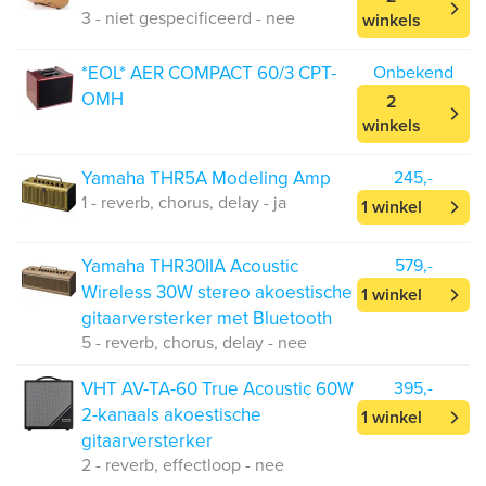
3 - niet gespecificeerd - nee
winkels
*EOL* AER COMPACT 60/3 CPT-
Onbekend
OMH
2
winkels
Yamaha THR5A Modeling Amp
245,-
1 - reverb, chorus, delay - ja
1 winkel
Yamaha THR30IIA Acoustic
579,-
Wireless 30W stereo akoestische
1 winkel
gitaarversterker met Bluetooth
5 - reverb, chorus, delay - nee
VHT AV-TA-60 True Acoustic 60W
395,-
2-kanaals akoestische
1 winkel
gitaarversterker
2 - reverb, effectloop - nee