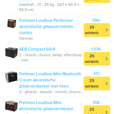
marshall - 21 - 25 kg - 26,1 x 60,0 x
54,0 cm
Fishman Loudbox Performer
599,-
akoestische gitaarversterker
26
combo
winkels
fishman
AER Compact 60/4
1.039,-
2 - reverb, chorus, delay, effectloop
26
- nee
winkels
Fishman Loudbox Mini Bluetooth
417,-
Cream akoestische
25
gitaarversterker met hoes
winkels
2 - gitarist / bassist - reverb, chorus
Fishman Loudbox Mini
358,-
akoestische gitaarversterker
25