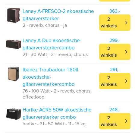
Laney A-FRESCO-2 akoestische
363,-
gitaarversterker
2
2 - reverb, chorus - ja
winkels
Laney A-Duo akoestische-
299,-
gitaarversterkercombo
2
21 - 30 Watt - 2 - reverb, chorus
winkels
Ibanez Troubadour T80II
291,-
akoestische-
2
gitaarversterkercombo
winkels
76 - 100 Watt - 2 - reverb, chorus,
effectloop
Hartke ACR5 50W akoestische
248,-
gitaarversterker combo
2
hartke - 31 - 50 Watt - 11 - 15 kg
winkels