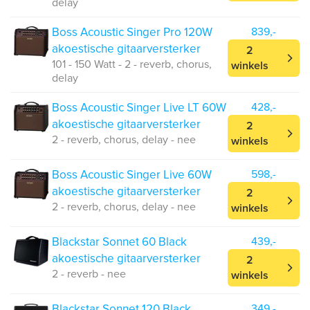
delay
Boss Acoustic Singer Pro 120W
839,-
akoestische gitaarversterker
2
101 - 150 Watt - 2 - reverb, chorus,
winkels
delay
Boss Acoustic Singer Live LT 60W
428,-
akoestische gitaarversterker
2
2 - reverb, chorus, delay - nee
winkels
Boss Acoustic Singer Live 60W
598,-
akoestische gitaarversterker
2
2 - reverb, chorus, delay - nee
winkels
Blackstar Sonnet 60 Black
439,-
akoestische gitaarversterker
2
2 - reverb - nee
winkels
Blackstar Sonnet 120 Black
349,-