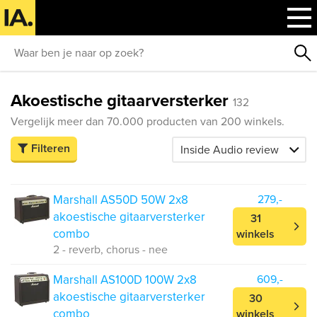
Akoestische gitaarversterker
132
Vergelijk meer dan 70.000 producten van 200 winkels.
Filteren
Marshall AS50D 50W 2x8
279,-
akoestische gitaarversterker
31
combo
winkels
2 - reverb, chorus - nee
Marshall AS100D 100W 2x8
609,-
akoestische gitaarversterker
30
combo
winkels