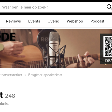
Reviews
Events
Overig
Webshop
Podcast
taarversterker
Basgitaar speakerkast
st
248
kels.