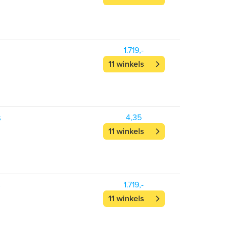
1.719,-
11 winkels
s
4,35
11 winkels
s
1.719,-
11 winkels