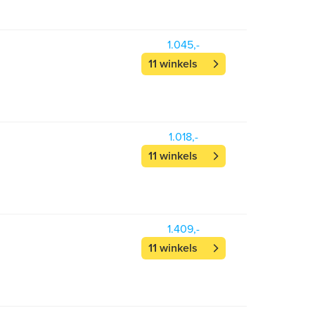
1.045,-
11 winkels
1.018,-
11 winkels
1.409,-
11 winkels