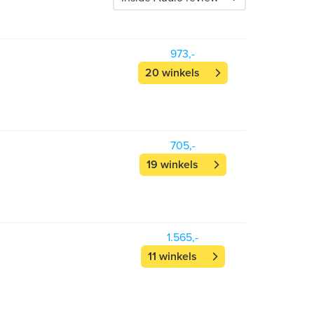
973,-
20 winkels
705,-
19 winkels
8
1.565,-
11 winkels