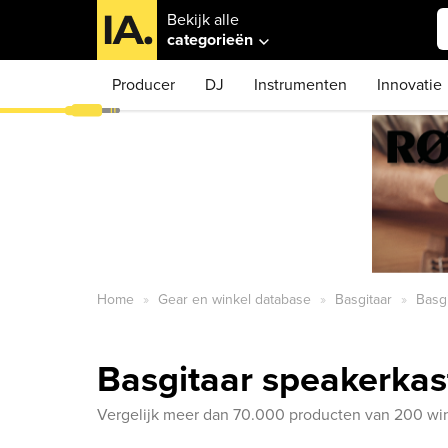
Bekijk alle
categorieën
Producer
DJ
Instrumenten
Innovatie
Home
Gear en winkel database
Basgitaar
Basgi
Basgitaar speakerka
Vergelijk meer dan 70.000 producten van 200 win