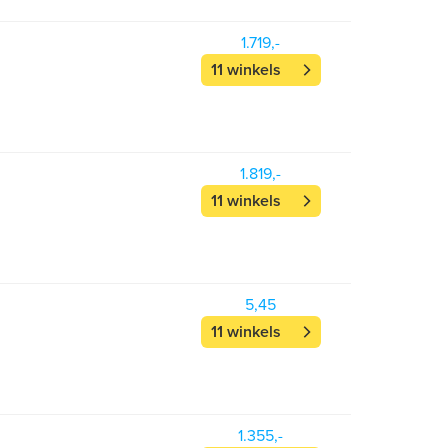
1.719,-
11 winkels
1.819,-
11 winkels
5,45
11 winkels
1.355,-