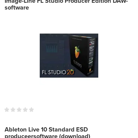
Image-Line FL Studio Producer Edition DAW-
software
Ableton Live 10 Standard ESD
produceersoftware (download)