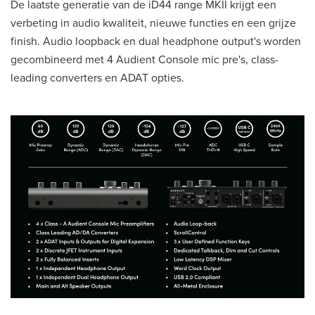
De laatste generatie van de iD44 range MKII krijgt een
verbeting in audio kwaliteit, nieuwe functies en een grijze
finish. Audio loopback en dual headphone output's worden
gecombineerd met 4 Audient Console mic pre's, class-
leading converters en ADAT opties.