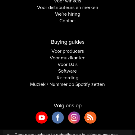
Voor winkels
Voor distributeurs en merken
We're hiring
Contact
Buying guides
Voor producers
Voor muzikanten
Voor DJ's
Software
Recording
Muziek / Nummer op Spotify zetten
Volg ons op
Door onze website te gebruiken ga je akkoord met ons