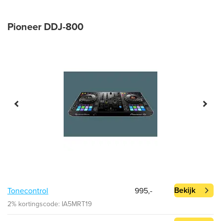
Pioneer DDJ-800
Bekijk
Tonecontrol
995,-
2% kortingscode: IA5MRT19