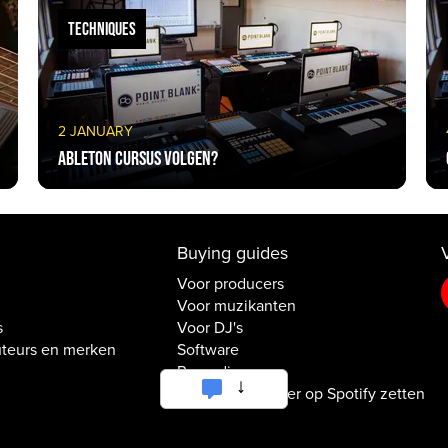
TECHNIQUES
2 JANUARY
Ableton cursus volgen?
Buying guides
Voor producers
Voor muzikanten
s
Voor DJ's
uteurs en merken
Software
Recording
Muziek / Nummer op Spotify zetten