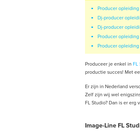
Producer opleiding
Dj-producer opleid
Dj-producer opleid
Producer opleiding
Producer opleiding
Produceer je enkel in
FL 
productie succes! Met ee
Er zijn in Nederland vers
Zelf zijn wij wel enigszi
FL Studio? Dan is er erg 
Image-Line FL Stud