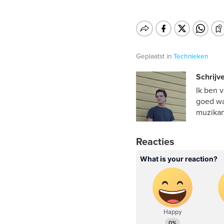
Geplaatst in
Technieken
Schrijve
Ik ben 
goed wa
muzikan
Reacties