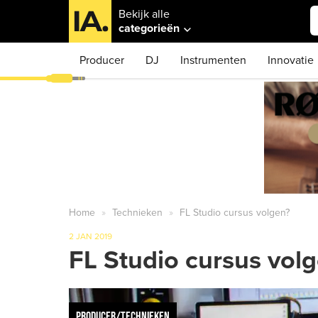
Bekijk alle
categorieën
Producer
DJ
Instrumenten
Innovatie
Home
Technieken
FL Studio cursus volgen?
2 JAN 2019
FL Studio cursus vol
PRODUCER/TECHNIEKEN