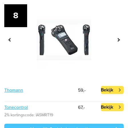
8
Bekijk
Thomann
59,-
Bekijk
Tonecontrol
67,-
2% kortingscode: IA5MRT19