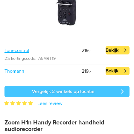
Bekijk
Tonecontrol
219,-
2% kortingscode: IA5MRT19
Bekijk
Thomann
219,-
Vergelijk 2 winkels op locatie
Lees review
Zoom H1n Handy Recorder handheld
audiorecorder