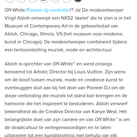
Off-White
Pioneer dj-controller
!? Ja! De modeontwerper
Virgil Abloh ontwerpt een NXS2 'skelet' die te zien is in het
Museum of Contemporary Art in de geboortestad van
Abloh, Chicago, Illinois, VS (het museum voor moderne
kunst in Chicago). De modeontwerper combineert tijdens
een tentoonstelling muziek, mode en architectuur.
Abloh is oprichter van Off-White™ en werd onlangs
benoemd tot Artistic Director bij Louis Vuitton. Zijn wens
om de kloof tussen muziek, mode en creatieve kunst te
overbruggen sluit aan bij het doel van Pioneer DJ om de
diepe verbinding die muziek tot stand kan brengen en de
harmonie die het inspireert te bestuderen. Abloh verwierf
bekendheid als de Creative Director van Kanye West. Het
belangrijkste doel van zijn carrière en van Off-White™ is om
de straatcultuur te vertegenwoordigen en te laten
uitgroeien tot een kunststroming met behulp van elk