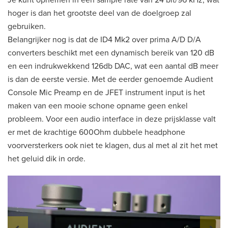
Je kunt opnemen in een sample rate van 24 bit/96 kHz, wat
hoger is dan het grootste deel van de doelgroep zal
gebruiken.
Belangrijker nog is dat de ID4 Mk2 over prima A/D D/A
converters beschikt met een dynamisch bereik van 120 dB
en een indrukwekkend 126db DAC, wat een aantal dB meer
is dan de eerste versie. Met de eerder genoemde Audient
Console Mic Preamp en de JFET instrument input is het
maken van een mooie schone opname geen enkel
probleem. Voor een audio interface in deze prijsklasse valt
er met de krachtige 600Ohm dubbele headphone
voorversterkers ook niet te klagen, dus al met al zit het met
het geluid dik in orde.