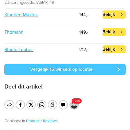
2% kortingscode: IA5MRT19
Bekijk
Klundert Muziek
144,-
Bekijk
Thomann
149,-
Bekijk
Studio Lobbes
212,-
Vergelijk 15 winkels op locatie
Deel dit artikel
Geplaatst in
Producer
Reviews