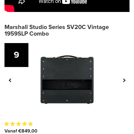
Marshall Studio Series SV20C Vintage
1959SLP Combo
9
9
Vanaf €849,00