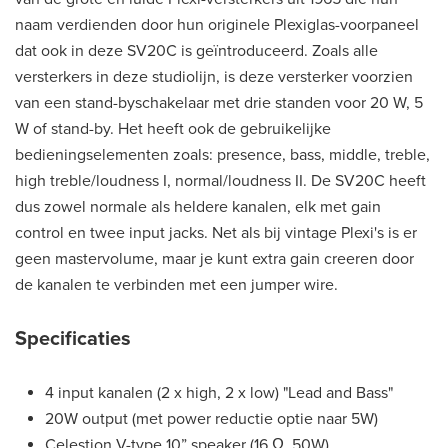
naam verdienden door hun originele Plexiglas-voorpaneel
dat ook in deze SV20C is geïntroduceerd. Zoals alle
versterkers in deze studiolijn, is deze versterker voorzien
van een stand-byschakelaar met drie standen voor 20 W, 5
W of stand-by. Het heeft ook de gebruikelijke
bedieningselementen zoals: presence, bass, middle, treble,
high treble/loudness I, normal/loudness II. De SV20C heeft
dus zowel normale als heldere kanalen, elk met gain
control en twee input jacks. Net als bij vintage Plexi's is er
geen mastervolume, maar je kunt extra gain creeren door
de kanalen te verbinden met een jumper wire.
Specificaties
4 input kanalen (2 x high, 2 x low) "Lead and Bass"
20W output (met power reductie optie naar 5W)
Celestion V-type 10” speaker (16 Ω, 50W)