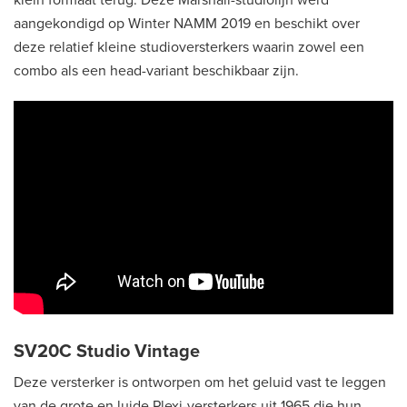
aangekondigd op Winter NAMM 2019 en beschikt over
deze relatief kleine studioversterkers waarin zowel een
combo als een head-variant beschikbaar zijn.
SV20C Studio Vintage
Deze versterker is ontworpen om het geluid vast te leggen
van de grote en luide Plexi-versterkers uit 1965 die hun