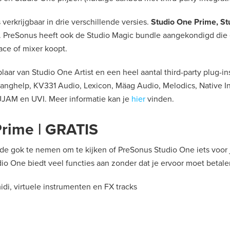
verkrijgbaar in drie verschillende versies.
Studio One Prime, Stu
. PreSonus heeft ook de Studio Magic bundle aangekondigd die er
ace of mixer koopt.
plaar van Studio One Artist en een heel aantal third-party plug-in
langhelp, KV331 Audio, Lexicon, Mäag Audio, Melodics, Native I
UJAM en UVI. Meer informatie kan je
hier
vinden.
Prime | GRATIS
n de gok te nemen om te kijken of PreSonus Studio One iets voor 
io One biedt veel functies aan zonder dat je ervoor moet betale
di, virtuele instrumenten en FX tracks