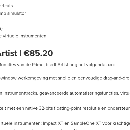
rtcuts
amp simulator
r)
e virtuele instrumenten
rtist | €85.20
functies van de Prime, biedt Artist nog het volgende aan:
e-window werkomgeving met snelle en eenvoudige drag-and-drop 
 instrumenttracks, geavanceerde automatiseringsfuncties, virtu
teit met een native 32-bits floating-point resolutie en onderste
rtuele instrumenten: Impact XT en SampleOne XT voor krachtige