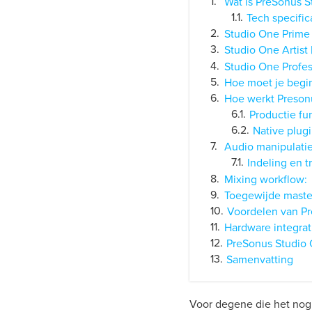
Wat is PreSonus S
Tech specific
Studio One Prime
Studio One Artist
Studio One Profes
Hoe moet je begi
Hoe werkt Preson
Productie fu
Native plug
Audio manipulati
Indeling en 
Mixing workflow:
Toegewijde master
Voordelen van P
Hardware integrat
PreSonus Studio
Samenvatting
Voor degene die het nog n