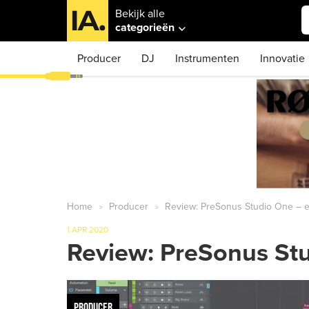
Bekijk alle
categorieën
Producer
DJ
Instrumenten
Innovatie
Home
Producer
Review: PreSonus Studio One – 
1 APR 2020
Review: PreSonus St
PRODUCER