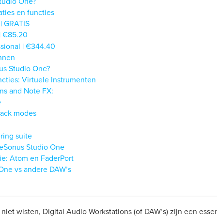
tudio One?
aties en functies
 | GRATIS
 | €85.20
sional | €344.40
nnen
us Studio One?
ncties: Virtuele Instrumenten
ins and Note FX:
e
track modes
ing suite
reSonus Studio One
ie: Atom en FaderPort
 One vs andere DAW’s
iet wisten, Digital Audio Workstations (of DAW’s) zijn een essen