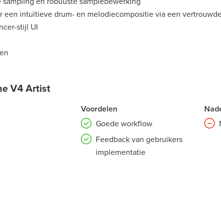
ve sampling en robuuste samplebewerking
r een intuïtieve drum- en melodiecompositie via een vertrouwd
er-stijl UI
ten
e V4 Artist
Voordelen
Nad
Goede workflow
Feedback van gebruikers
implementatie