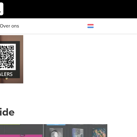
Over ons
ide