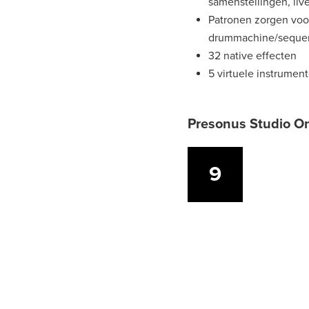
samenstellingen, li
Patronen zorgen voo
drummachine/sequenc
32 native effecten
5 virtuele instrumen
Presonus Studio On
9
9