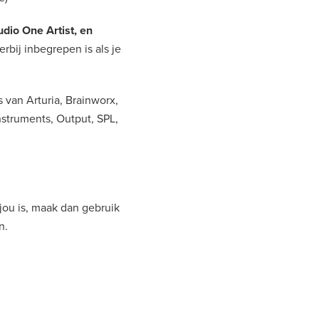
dio One Artist, en
bij inbegrepen is als je
s van Arturia, Brainworx,
nstruments, Output, SPL,
jou is, maak dan gebruik
n.