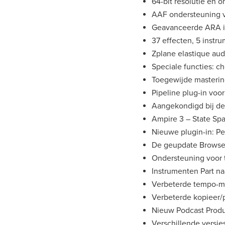
64-bit resolutie en 
AAF ondersteuning v
Geavanceerde ARA in
37 effecten, 5 instr
Zplane elastique aud
Speciale functies: ch
Toegewijde masterin
Pipeline plug-in voo
Aangekondigd bij de
Ampire 3 – State Sp
Nieuwe plugin-in: P
De geupdate Browser
Ondersteuning voor 
Instrumenten Part na
Verbeterde tempo-ma
Verbeterde kopieer/p
Nieuw Podcast Produ
Verschillende versie