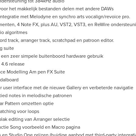
ondersteuning tot 384kHz audio
oor het makkelijk bestanden delen met andere DAWs
tegratie met Melodyne en synchro arts vocalign/revoice pro.
umenten, 4 Note FX, plus AU, VST2, VST3, en ReWire ondersteun
io algoritmes
ord track, arranger track, scratchpad en patroon editor.
g suite
r een zeer simpele buitenboord hardware gebruik
 4.6 release
ace Modelling Am pen FX Suite
edalboard
 user interface met de nieuwe Gallery en verbeterde navigatie
tied notes in melodische patronen
ar Pattern omzetten optie
tching voor loops
lak editing van Arranger selectie
ctie Song voorbeeld en Macro pagina
s en Studio One prijzen (huidige aanbod met third-party integrati