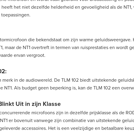
, heeft het niet dezelfde helderheid en gevoeligheid als de NT1,
e toepassingen.
tormicrofoon die bekendstaat om zijn warme geluidsweergave. H
T1, maar de NT1 overtreft in termen van ruisprestaties en wordt g
aarde ervan vergroot.
02:
erk in de audiowereld. De TLM 102 biedt uitstekende geluidskw
de NT1. Als budget geen beperking is, kan de TLM 102 een overw
linkt Uit in zijn Klasse
concurrerende microfoons zijn in dezelfde prijsklasse als de R
 NT1 er bovenuit vanwege zijn combinatie van uitstekende geluid
eleverde accessoires. Het is een veelzijdige en betaalbare keuz