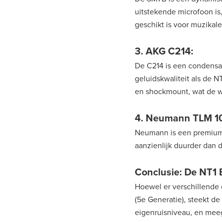
uitstekende microfoon is
geschikt is voor muzikal
3. AKG C214:
De C214 is een condensa
geluidskwaliteit als de N
en shockmount, wat de w
4. Neumann TLM 1
Neumann is een premium m
aanzienlijk duurder dan 
Conclusie: De NT1 B
Hoewel er verschillende 
(5e Generatie), steekt de
eigenruisniveau, en meeg