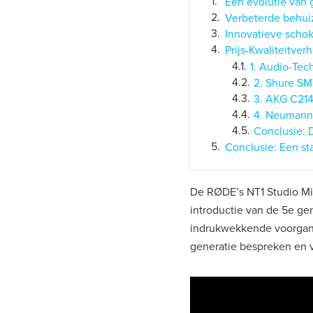
Een evolutie van g
Verbeterde behui
Innovatieve scho
Prijs-Kwaliteitver
1. Audio-Tec
2. Shure SM
3. AKG C214
4. Neumann
Conclusie: D
Conclusie: Een sta
De RØDE’s NT1 Studio Mic
introductie van de 5e g
indrukwekkende voorgange
generatie bespreken en v