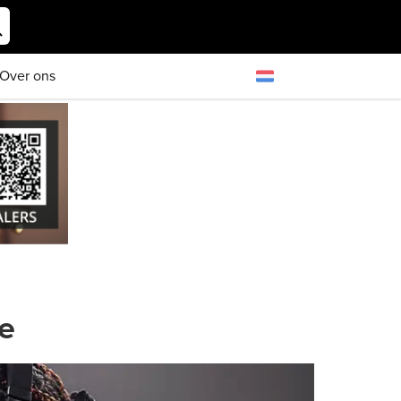
Over ons
e