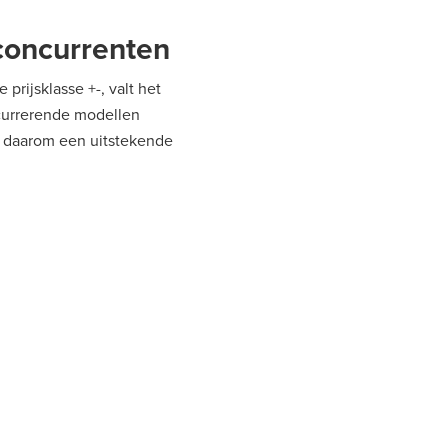
 concurrenten
rijsklasse +-, valt het
ncurrerende modellen
t daarom een uitstekende