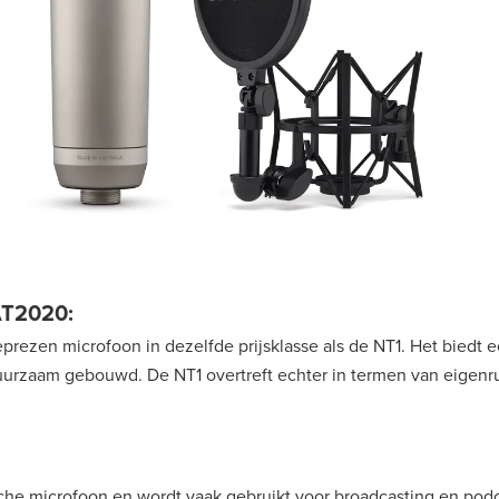
AT2020:
rezen microfoon in dezelfde prijsklasse als de NT1. Het biedt 
urzaam gebouwd. De NT1 overtreft echter in termen van eigenru
he microfoon en wordt vaak gebruikt voor broadcasting en pod