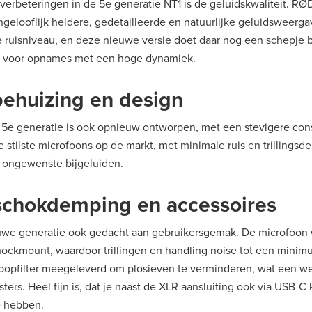
verbeteringen in de 5e generatie NT1 is de geluidskwaliteit. RØ
ngelooflijk heldere, gedetailleerde en natuurlijke geluidsweerga
e ruisniveau, en deze nieuwe versie doet daar nog een schepje
s voor opnames met een hoge dynamiek.
ehuizing en design
 5e generatie is ook opnieuw ontworpen, met een stevigere con
de stilste microfoons op de markt, met minimale ruis en trillingsd
 ongewenste bijgeluiden.
 schokdemping en accessoires
uwe generatie ook gedacht aan gebruikersgemak. De microfoon
ckmount, waardoor trillingen en handling noise tot een minim
popfilter meegeleverd om plosieven te verminderen, wat een w
ters. Heel fijn is, dat je naast de XLR aansluiting ook via USB-C
e hebben.