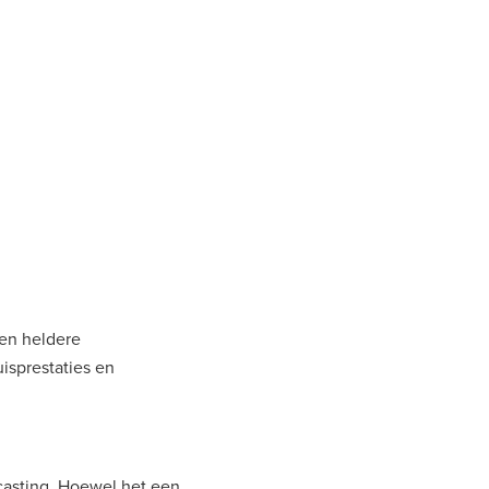
een heldere
isprestaties en
casting. Hoewel het een