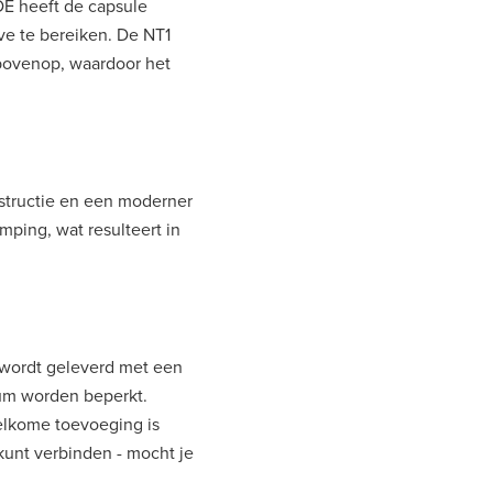
DE heeft de capsule
ve te bereiken. De NT1
 bovenop, waardoor het
structie en een moderner
emping, wat resulteert in
 wordt geleverd met een
um worden beperkt.
elkome toevoeging is
 kunt verbinden - mocht je