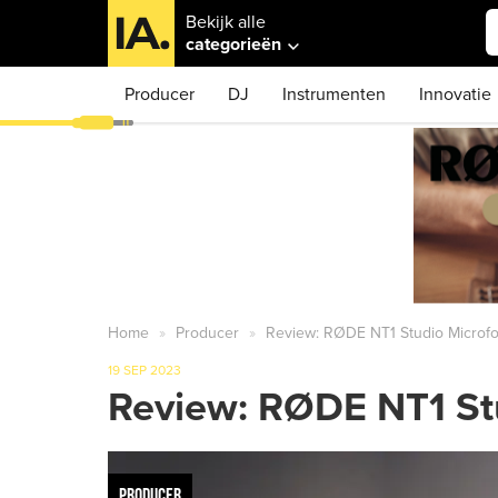
Bekijk alle
categorieën
Producer
DJ
Instrumenten
Innovatie
Home
Producer
Review: RØDE NT1 Studio Microf
19 SEP 2023
Review: RØDE NT1 St
PRODUCER