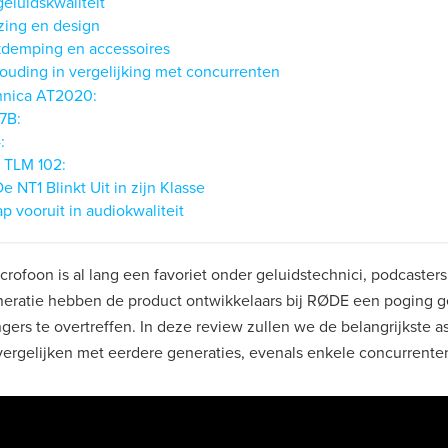
eluidskwaliteit
zing en design
kdemping en accessoires
houding in vergelijking met concurrenten
hnica AT2020:
7B:
:
 TLM 102:
e NT1 Blinkt Uit in zijn Klasse
p vooruit in audiokwaliteit
rofoon is al lang een favoriet onder geluidstechnici, podcaster
eneratie hebben de product ontwikkelaars bij RØDE een poging 
rs te overtreffen. In deze review zullen we de belangrijkste 
ergelijken met eerdere generaties, evenals enkele concurrenten 