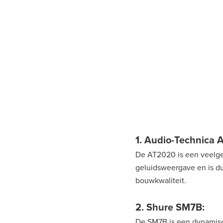
1. Audio-Technica 
De AT2020 is een veelgep
geluidsweergave en is du
bouwkwaliteit.
2. Shure SM7B:
De SM7B is een dynamisc