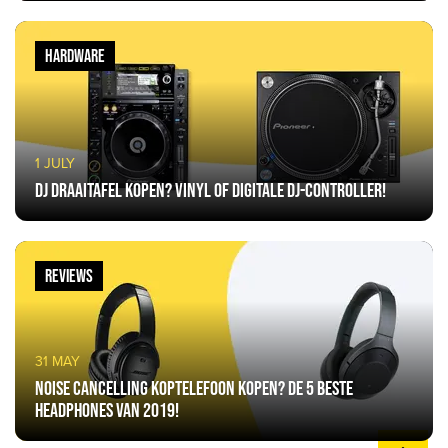
HARDWARE
1 JULY
DJ Draaitafel kopen? Vinyl of digitale dj-controller!
REVIEWS
31 MAY
Noise cancelling koptelefoon kopen? De 5 beste
headphones van 2019!