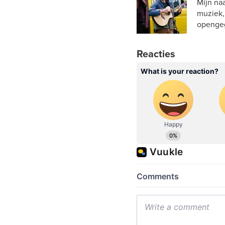
Mijn naa
muziek,
openge
Reacties