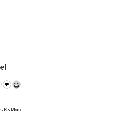
el
er: Rik Blom