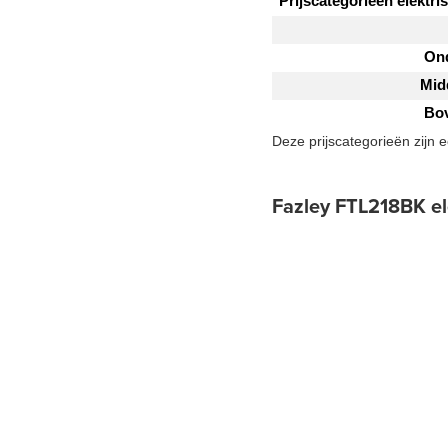
Prijscategorieën elektri
Ond
Mid
Bov
Deze prijscategorieën zijn 
Fazley FTL218BK el