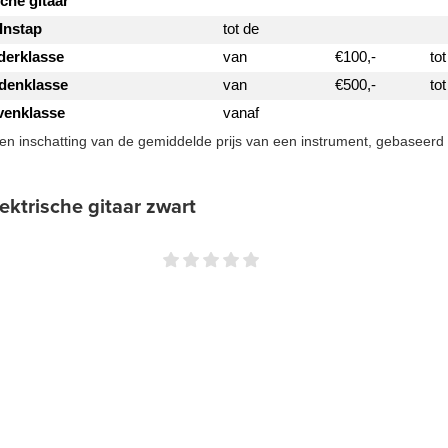
sche gitaar
Instap
tot de
erklasse
van
€100,-
tot
denklasse
van
€500,-
to
enklasse
vanaf
een inschatting van de gemiddelde prijs van een instrument, gebaseerd 
ektrische gitaar zwart