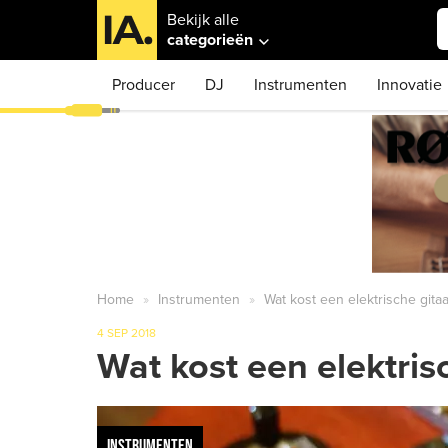
Bekijk alle
categorieën
Producer
DJ
Instrumenten
Innovatie
Home
Instrumenten
Wat kost een elektrische gitaa
4 SEP 2018
Wat kost een elektris
INSTRUMENTEN