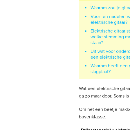
Waarom zou je gita
Voor- en nadelen v
elektrische gitaar?
Elektrische gitaar 
welke stemming moe
staan?
Uit wat voor onder
een elektrische git
Waarom heeft een g
slagplaat?
Wat een elektrische gitaa
ga zo maar door. Soms is
Om het een beetje makkel
b
ovenklasse.