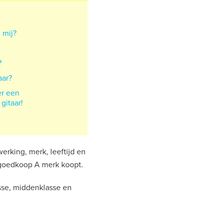
j mij?
?
aar?
er een
gitaar!
werking, merk, leeftijd en
 goedkoop A merk koopt.
sse, middenklasse en