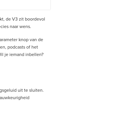
t, de V3 zit boordevol
ecies naar wens.
 parameter knop van de
en, podcasts of het
il je iemand inbellen?
geluid uit te sluiten.
nauwkeurigheid