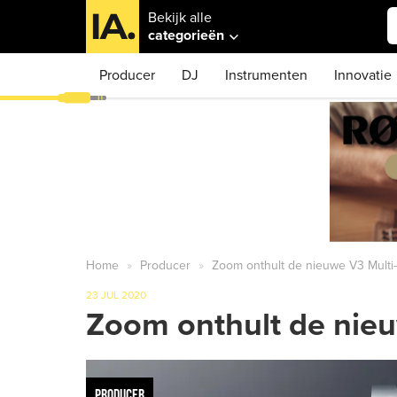
Bekijk alle
categorieën
Producer
DJ
Instrumenten
Innovatie
Home
Producer
Zoom onthult de nieuwe V3 Multi-
23 JUL 2020
Zoom onthult de nieu
PRODUCER