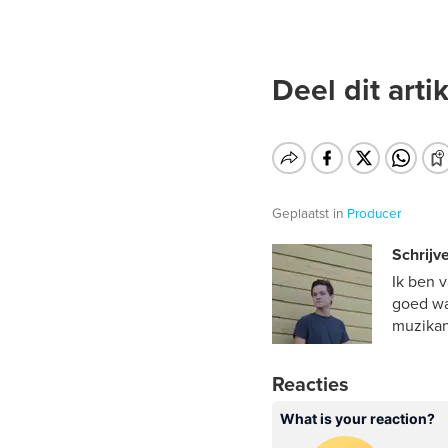
Deel dit artik
Geplaatst in
Producer
Schrijve
Ik ben 
goed wa
muzikan
Reacties