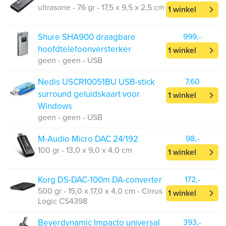
ultrasone - 76 gr - 17,5 x 9,5 x 2,5 cm
1 winkel
Shure SHA900 draagbare
999,-
hoofdtelefoonversterker
1 winkel
geen - geen - USB
Nedis USCR10051BU USB-stick
7,60
surround geluidskaart voor
1 winkel
Windows
geen - geen - USB
M-Audio Micro DAC 24/192
98,-
100 gr - 13,0 x 9,0 x 4,0 cm
1 winkel
Korg DS-DAC-100m DA-converter
172,-
500 gr - 15,0 x 17,0 x 4,0 cm - Cirrus
1 winkel
Logic CS4398
Beyerdynamic Impacto universal
393,-