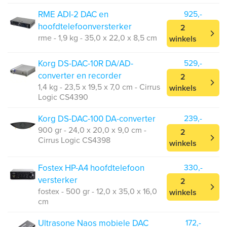
RME ADI-2 DAC en
925,-
hoofdtelefoonversterker
2
rme - 1,9 kg - 35,0 x 22,0 x 8,5 cm
winkels
Korg DS-DAC-10R DA/AD-
529,-
converter en recorder
2
1,4 kg - 23,5 x 19,5 x 7,0 cm - Cirrus
winkels
Logic CS4390
Korg DS-DAC-100 DA-converter
239,-
900 gr - 24,0 x 20,0 x 9,0 cm -
2
Cirrus Logic CS4398
winkels
Fostex HP-A4 hoofdtelefoon
330,-
versterker
2
fostex - 500 gr - 12,0 x 35,0 x 16,0
winkels
cm
Ultrasone Naos mobiele DAC
172,-