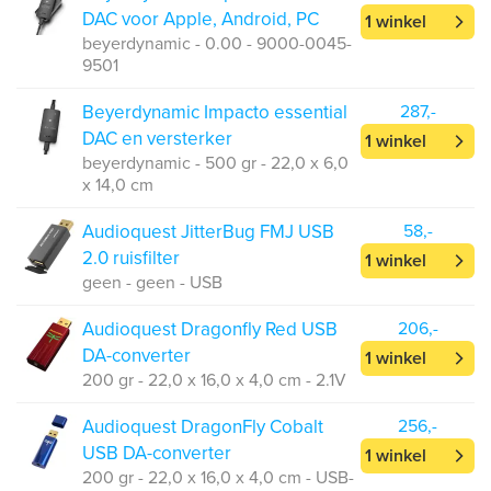
DAC voor Apple, Android, PC
1 winkel
beyerdynamic - 0.00 - 9000-0045-
9501
Beyerdynamic Impacto essential
287,-
DAC en versterker
1 winkel
beyerdynamic - 500 gr - 22,0 x 6,0
x 14,0 cm
Audioquest JitterBug FMJ USB
58,-
2.0 ruisfilter
1 winkel
geen - geen - USB
Audioquest Dragonfly Red USB
206,-
DA-converter
1 winkel
200 gr - 22,0 x 16,0 x 4,0 cm - 2.1V
Audioquest DragonFly Cobalt
256,-
USB DA-converter
1 winkel
200 gr - 22,0 x 16,0 x 4,0 cm - USB-