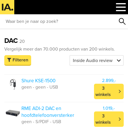
DAC
20
Vergelijk meer dan 70.000 producten van 200 winkels.
Filteren
Shure KSE-1500
2.899,-
geen - geen - USB
3
winkels
RME ADI-2 DAC en
1.019,-
hoofdtelefoonversterker
3
geen - S/PDIF - USB
winkels