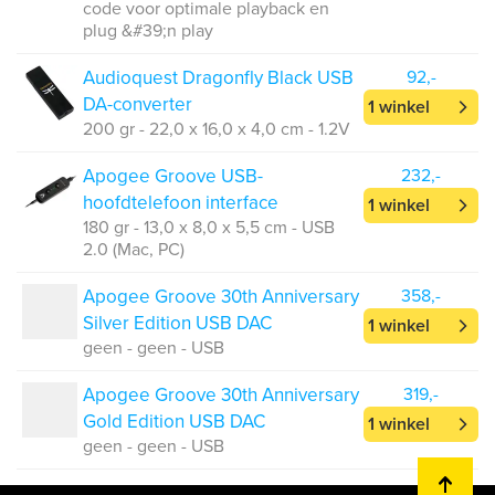
code voor optimale playback en
plug &#39;n play
Audioquest Dragonfly Black USB
92,-
DA-converter
1 winkel
200 gr - 22,0 x 16,0 x 4,0 cm - 1.2V
Apogee Groove USB-
232,-
hoofdtelefoon interface
1 winkel
180 gr - 13,0 x 8,0 x 5,5 cm - USB
2.0 (Mac, PC)
Apogee Groove 30th Anniversary
358,-
Silver Edition USB DAC
1 winkel
geen - geen - USB
Apogee Groove 30th Anniversary
319,-
Gold Edition USB DAC
1 winkel
geen - geen - USB