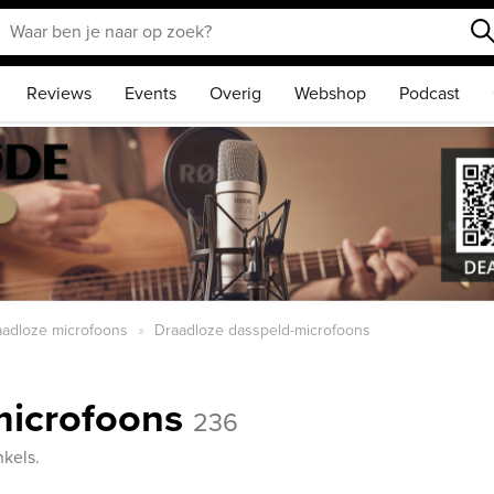
Reviews
Events
Overig
Webshop
Podcast
aadloze microfoons
Draadloze dasspeld-microfoons
microfoons
236
kels.