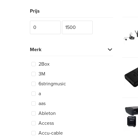
Prijs
Merk
2Box
3M
6stringmusic
a
aas
Ableton
Access
Accu-cable