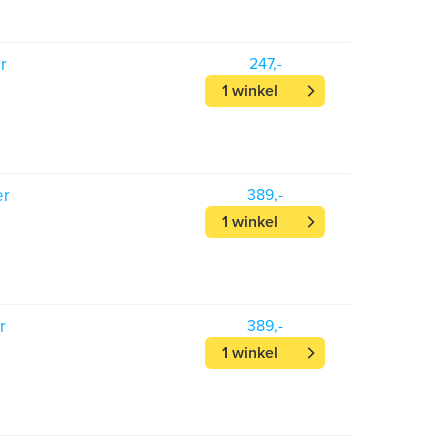
r
247,-
1 winkel
er
389,-
1 winkel
r
389,-
1 winkel