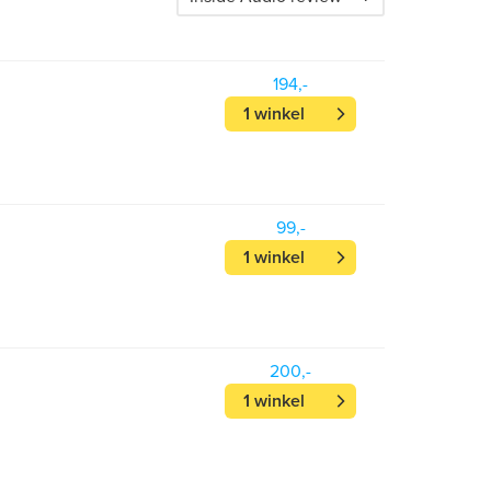
194,-
1 winkel
99,-
1 winkel
200,-
1 winkel