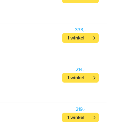
333,-
1 winkel
214,-
1 winkel
219,-
1 winkel