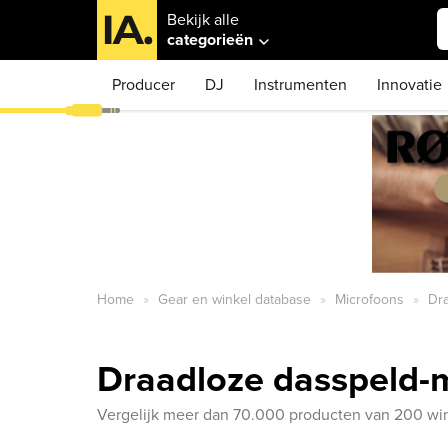
Bekijk alle
categorieën
Producer
DJ
Instrumenten
Innovatie
Home
Gear en winkel database
Microfoons
Dr
Draadloze dasspeld-
Vergelijk meer dan 70.000 producten van 200 win