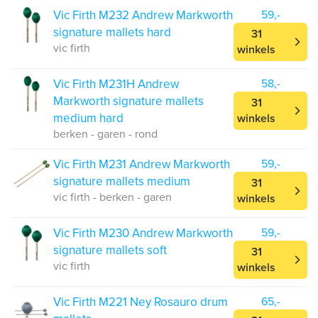
Vic Firth M232 Andrew Markworth
59,-
signature mallets hard
31
vic firth
winkels
Vic Firth M231H Andrew
58,-
Markworth signature mallets
31
medium hard
winkels
berken - garen - rond
Vic Firth M231 Andrew Markworth
59,-
signature mallets medium
31
vic firth - berken - garen
winkels
Vic Firth M230 Andrew Markworth
59,-
signature mallets soft
31
vic firth
winkels
Vic Firth M221 Ney Rosauro drum
65,-