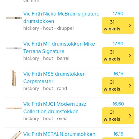
vic firth
Vic Firth Nicko McBrain signature
17,90
drumstokken
31
hickory - hout - druppel
winkels
Vic Firth MT drumstokken Mike
17,90
Terrana Signature
31
hickory - hout - barrel
winkels
Vic Firth MS5 drumstokken
16,15
Corpsmaster
31
hickory - hout - rond
winkels
Vic Firth MJC1 Modern Jazz
16,60
Collection drumstokken
31
hickory - hout - ovaal
winkels
Vic Firth METALN drumstokken
16,15