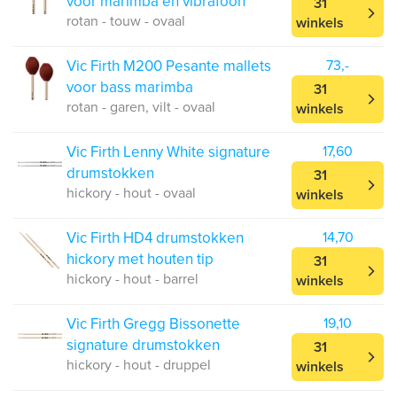
voor marimba en vibrafoon
31
rotan - touw - ovaal
winkels
Vic Firth M200 Pesante mallets
73,-
voor bass marimba
31
rotan - garen, vilt - ovaal
winkels
Vic Firth Lenny White signature
17,60
drumstokken
31
hickory - hout - ovaal
winkels
Vic Firth HD4 drumstokken
14,70
hickory met houten tip
31
hickory - hout - barrel
winkels
Vic Firth Gregg Bissonette
19,10
signature drumstokken
31
hickory - hout - druppel
winkels