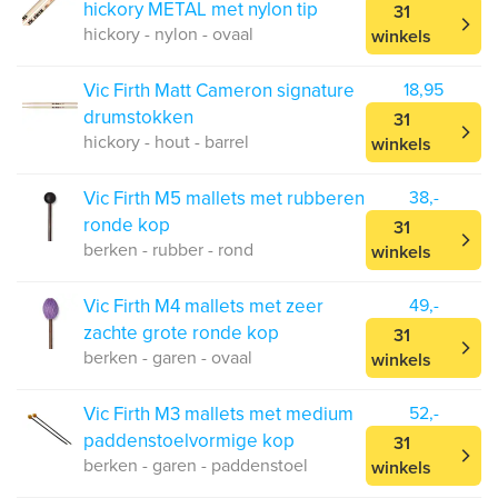
hickory METAL met nylon tip
31
hickory - nylon - ovaal
winkels
Vic Firth Matt Cameron signature
18,95
drumstokken
31
hickory - hout - barrel
winkels
Vic Firth M5 mallets met rubberen
38,-
ronde kop
31
berken - rubber - rond
winkels
Vic Firth M4 mallets met zeer
49,-
zachte grote ronde kop
31
berken - garen - ovaal
winkels
Vic Firth M3 mallets met medium
52,-
paddenstoelvormige kop
31
berken - garen - paddenstoel
winkels