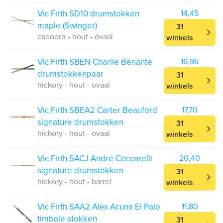
Vic Firth SD10 drumstokken
14,45
maple (Swinger)
31
esdoorn - hout - ovaal
winkels
Vic Firth SBEN Charlie Benante
16,95
drumstokkenpaar
31
hickory - hout - ovaal
winkels
Vic Firth SBEA2 Carter Beauford
17,70
signature drumstokken
31
hickory - hout - ovaal
winkels
Vic Firth SACJ André Ceccarelli
20,40
signature drumstokken
31
hickory - hout - barrel
winkels
Vic Firth SAA2 Alex Acuna El Palo
11,80
timbale stokken
31