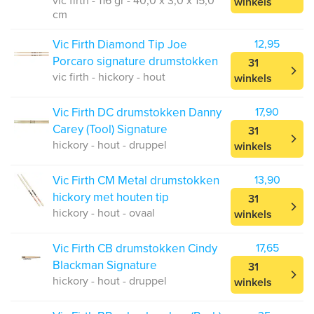
vic firth - 116 gr - 40,0 x 3,0 x 15,0
winkels
cm
Vic Firth Diamond Tip Joe
12,95
Porcaro signature drumstokken
31
vic firth - hickory - hout
winkels
Vic Firth DC drumstokken Danny
17,90
Carey (Tool) Signature
31
hickory - hout - druppel
winkels
Vic Firth CM Metal drumstokken
13,90
hickory met houten tip
31
hickory - hout - ovaal
winkels
Vic Firth CB drumstokken Cindy
17,65
Blackman Signature
31
hickory - hout - druppel
winkels