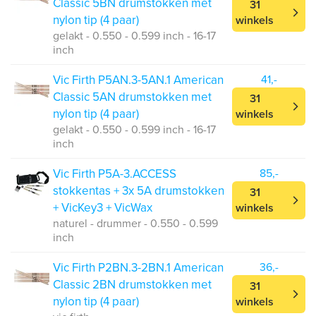
Classic 5BN drumstokken met
31
nylon tip (4 paar)
winkels
gelakt - 0.550 - 0.599 inch - 16-17
inch
Vic Firth P5AN.3-5AN.1 American
41,-
Classic 5AN drumstokken met
31
nylon tip (4 paar)
winkels
gelakt - 0.550 - 0.599 inch - 16-17
inch
Vic Firth P5A-3.ACCESS
85,-
stokkentas + 3x 5A drumstokken
31
+ VicKey3 + VicWax
winkels
naturel - drummer - 0.550 - 0.599
inch
Vic Firth P2BN.3-2BN.1 American
36,-
Classic 2BN drumstokken met
31
nylon tip (4 paar)
winkels