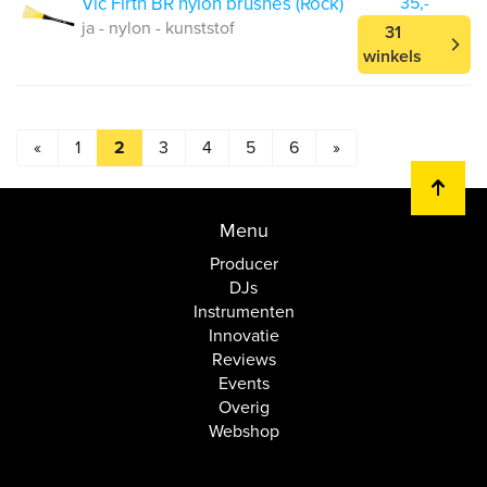
Vic Firth BR nylon brushes (Rock)
35,-
ja - nylon - kunststof
31
winkels
«
1
2
3
4
5
6
»
Menu
Producer
DJs
Instrumenten
Innovatie
Reviews
Events
Overig
Webshop