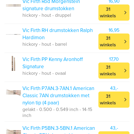
Vic Firth Rod Morgenstein
16,90
signature drumstokken
31
hickory - hout - druppel
winkels
Vic Firth RH drumstokken Ralph
16,95
Hardimon
31
hickory - hout - barrel
winkels
Vic Firth PP Kenny Aronhoff
17,70
Signature
31
hickory - hout - ovaal
winkels
Vic Firth P7AN.3-7AN.1 American
43,-
Classic 7AN drumstokken met
31
nylon tip (4 paar)
winkels
gelakt - 0.500 - 0.549 inch - 14-15
inch
Vic Firth P5BN.3-5BN.1 American
43,-