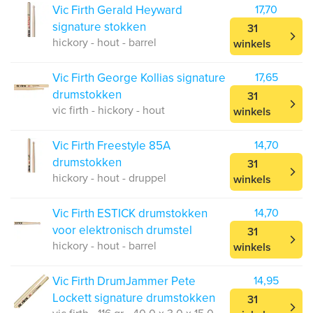
Vic Firth Gerald Heyward
17,70
signature stokken
31
hickory - hout - barrel
winkels
Vic Firth George Kollias signature
17,65
drumstokken
31
vic firth - hickory - hout
winkels
Vic Firth Freestyle 85A
14,70
drumstokken
31
hickory - hout - druppel
winkels
Vic Firth ESTICK drumstokken
14,70
voor elektronisch drumstel
31
hickory - hout - barrel
winkels
Vic Firth DrumJammer Pete
14,95
Lockett signature drumstokken
31