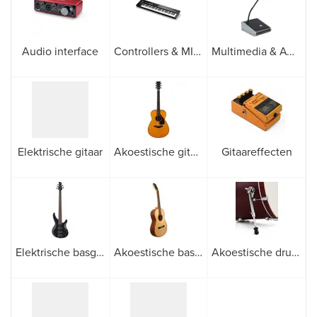
Audio interface
Controllers & MIDI apparatuur
Multimedia & AV-microfoons
Elektrische gitaar
Akoestische gitaar
Gitaareffecten
Elektrische basgitaren
Akoestische basgitaar
Akoestische drums