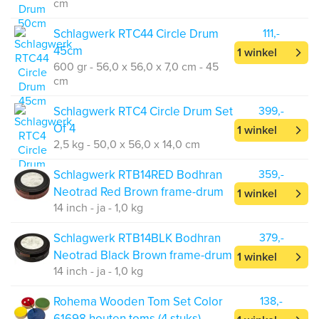
cm
Schlagwerk RTC44 Circle Drum
111,-
45cm
1 winkel
600 gr - 56,0 x 56,0 x 7,0 cm - 45
cm
Schlagwerk RTC4 Circle Drum Set
399,-
Of 4
1 winkel
2,5 kg - 50,0 x 56,0 x 14,0 cm
Schlagwerk RTB14RED Bodhran
359,-
Neotrad Red Brown frame-drum
1 winkel
14 inch - ja - 1,0 kg
Schlagwerk RTB14BLK Bodhran
379,-
Neotrad Black Brown frame-drum
1 winkel
14 inch - ja - 1,0 kg
Rohema Wooden Tom Set Color
138,-
61698 houten toms (4 stuks)