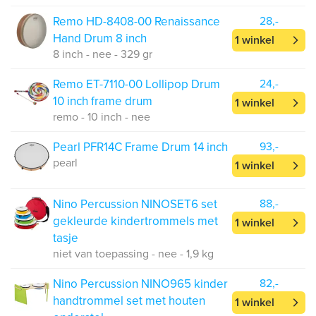
Remo HD-8408-00 Renaissance
28,-
Hand Drum 8 inch
1 winkel
8 inch - nee - 329 gr
Remo ET-7110-00 Lollipop Drum
24,-
10 inch frame drum
1 winkel
remo - 10 inch - nee
Pearl PFR14C Frame Drum 14 inch
93,-
pearl
1 winkel
Nino Percussion NINOSET6 set
88,-
gekleurde kindertrommels met
1 winkel
tasje
niet van toepassing - nee - 1,9 kg
Nino Percussion NINO965 kinder
82,-
handtrommel set met houten
1 winkel