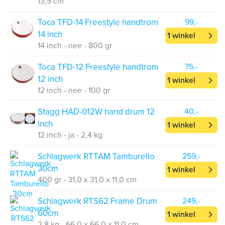
13,5 cm
Toca TFD-14 Freestyle handtrom
99,-
14 inch
1 winkel
14 inch - nee - 800 gr
Toca TFD-12 Freestyle handtrom
75,-
12 inch
1 winkel
12 inch - nee - 100 gr
Stagg HAD-012W hand drum 12
40,-
inch
1 winkel
12 inch - ja - 2,4 kg
Schlagwerk RTTAM Tamburello
259,-
30cm
1 winkel
400 gr - 31,0 x 31,0 x 11,0 cm
Schlagwerk RTS62 Frame Drum
249,-
60cm
1 winkel
2,8 kg - 66,0 x 66,0 x 11,0 cm