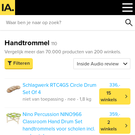
Handtrommel
110
Vergelijk meer dan 70.000 producten van 200 winkels.
Filteren
Schlagwerk RTC4GS Circle Drum
336,-
Set Of 4
15
niet van toepassing - nee - 1,8 kg
winkels
Nino Percussion NINO966
359,-
Classroom Hand Drum Set
2
handtrommels voor scholen incl.
winkels