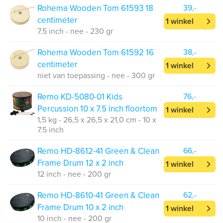
Rohema Wooden Tom 61593 18
39,-
centimeter
1 winkel
7.5 inch - nee - 230 gr
Rohema Wooden Tom 61592 16
38,-
centimeter
1 winkel
niet van toepassing - nee - 300 gr
Remo KD-5080-01 Kids
76,-
Percussion 10 x 7.5 inch floortom
1 winkel
1,5 kg - 26,5 x 26,5 x 21,0 cm - 10 x
7.5 inch
Remo HD-8612-41 Green & Clean
66,-
Frame Drum 12 x 2 inch
1 winkel
12 inch - nee - 200 gr
Remo HD-8610-41 Green & Clean
62,-
Frame Drum 10 x 2 inch
1 winkel
10 inch - nee - 200 gr