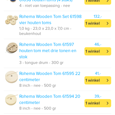
1 winkel
4 - niet van toepassing - nee
Rohema Wooden Tom Set 61598
132,-
vier houten toms
1 winkel
1,0 kg - 23,0 x 23,0 x 7,0 cm -
beukenhout
Rohema Wooden Tom 61597
46,-
houten tom met drie tonen en
1 winkel
stok
3 - tongue drum - 300 gr
Rohema Wooden Tom 61595 22
41,-
centimeter
1 winkel
8 inch - nee - 500 gr
Rohema Wooden Tom 61594 20
39,-
centimeter
1 winkel
8 inch - nee - 500 gr