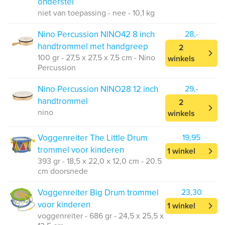
onderstel
niet van toepassing - nee - 10,1 kg
Nino Percussion NINO42 8 inch
28,-
handtrommel met handgreep
2
100 gr - 27,5 x 27,5 x 7,5 cm - Nino
winkels
Percussion
Nino Percussion NINO28 12 inch
29,-
handtrommel
2
nino
winkels
Voggenreiter The Little Drum
19,95
trommel voor kinderen
1 winkel
393 gr - 18,5 x 22,0 x 12,0 cm - 20.5
cm doorsnede
Voggenreiter Big Drum trommel
23,30
voor kinderen
1 winkel
voggenreiter - 686 gr - 24,5 x 25,5 x