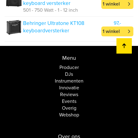
keyboard versterker
1 winkel
501 - 750 Watt - 1 - 12 inch
Behringer Ultratone KT108
97,-
keyboardversterker
1 winkel
Menu
Producer
DJs
Instrumenten
Innovatie
Reviews
Events
Overig
Webshop
Over ons