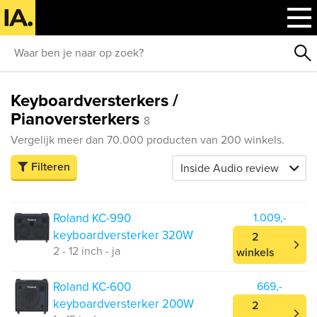
Keyboardversterkers /
Pianoversterkers
8
Vergelijk meer dan 70.000 producten van 200 winkels.
Filteren
Roland KC-990
1.009,-
keyboardversterker 320W
2
2 - 12 inch - ja
winkels
Roland KC-600
669,-
keyboardversterker 200W
2