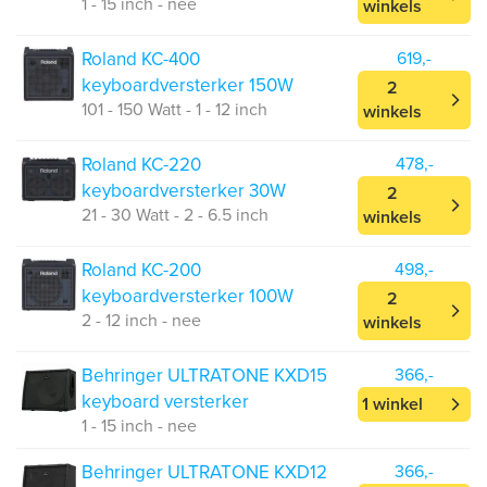
1 - 15 inch - nee
winkels
Roland KC-400
619,-
keyboardversterker 150W
2
101 - 150 Watt - 1 - 12 inch
winkels
Roland KC-220
478,-
keyboardversterker 30W
2
21 - 30 Watt - 2 - 6.5 inch
winkels
Roland KC-200
498,-
keyboardversterker 100W
2
2 - 12 inch - nee
winkels
Behringer ULTRATONE KXD15
366,-
keyboard versterker
1 winkel
1 - 15 inch - nee
Behringer ULTRATONE KXD12
366,-