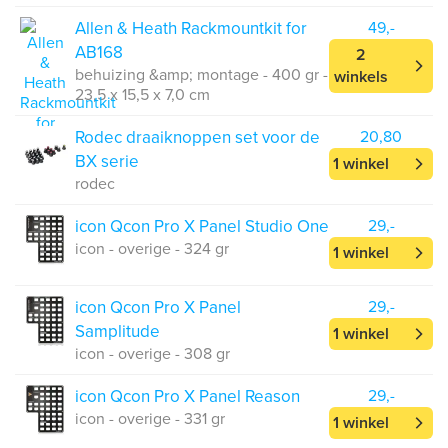
Allen & Heath Rackmountkit for
49,-
AB168
2
behuizing &amp; montage - 400 gr -
winkels
23,5 x 15,5 x 7,0 cm
Rodec draaiknoppen set voor de
20,80
BX serie
1 winkel
rodec
icon Qcon Pro X Panel Studio One
29,-
icon - overige - 324 gr
1 winkel
icon Qcon Pro X Panel
29,-
Samplitude
1 winkel
icon - overige - 308 gr
icon Qcon Pro X Panel Reason
29,-
icon - overige - 331 gr
1 winkel