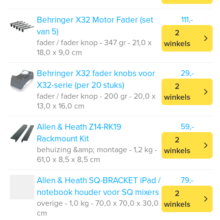
Behringer X32 Motor Fader (set
111,-
van 5)
2
fader / fader knop - 347 gr - 21,0 x
winkels
18,0 x 9,0 cm
Behringer X32 fader knobs voor
29,-
X32-serie (per 20 stuks)
2
fader / fader knop - 200 gr - 20,0 x
winkels
13,0 x 16,0 cm
Allen & Heath Z14-RK19
59,-
Rackmount Kit
2
behuizing &amp; montage - 1,2 kg -
winkels
61,0 x 8,5 x 8,5 cm
Allen & Heath SQ-BRACKET iPad /
79,-
notebook houder voor SQ mixers
2
overige - 1,0 kg - 70,0 x 70,0 x 30,0
winkels
cm