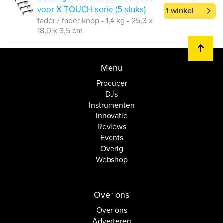
voor X-TOUCH serie (5 stuks)
1 winkel
fader / fader knop - 1,4 kg - 25,3 x
18,0 x 3,5 cm
Menu
Producer
DJs
Instrumenten
Innovatie
Reviews
Events
Overig
Webshop
Over ons
Over ons
Adverteren