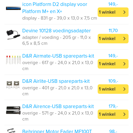
icon Platform D2 display voor
149,-
Platform M+ en X+
1 winkel
display - 831 gr - 39,0 x 13,0 x 7,5 cm
Devine 10128 voedingsadapter
11,70
adapter / voeding - 205 gr - 11,0 x
1 winkel
6,5 x 8,5 cm
D&R Airmate-USB spareparts-kit
149,-
overige - 617 gr - 24,0 x 21,0 x 13,0
1 winkel
cm
D&R Airlite-USB spareparts-kit
109,-
overige - 401 gr - 21,0 x 21,0 x 13,0
1 winkel
cm
D&R Airence-USB spareparts-kit
179,-
overige - 571 gr - 24,0 x 21,0 x 13,0
1 winkel
cm
Behringer Motor Fader MF100T
98,-