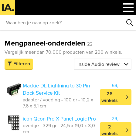
Mengpaneel-onderdelen
22
Vergelijk meer dan 70.000 producten van 200 winkels.
Filteren
Mackie DL Lightning to 30 Pin
59,-
Dock Service Kit
26
adapter / voeding - 100 gr - 10,2 x
winkels
7,6 x 5,1 cm
icon Qcon Pro X Panel Logic Pro
29,-
overige - 329 gr - 24,5 x 19,0 x 3,0
2
cm
winkels