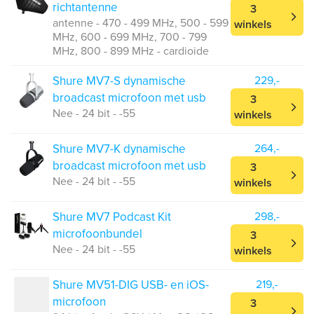
richtantenne
3
antenne - 470 - 499 MHz, 500 - 599
winkels
MHz, 600 - 699 MHz, 700 - 799
MHz, 800 - 899 MHz - cardioide
Shure MV7-S dynamische
229,-
broadcast microfoon met usb
3
Nee - 24 bit - -55
winkels
Shure MV7-K dynamische
264,-
broadcast microfoon met usb
3
Nee - 24 bit - -55
winkels
Shure MV7 Podcast Kit
298,-
microfoonbundel
3
Nee - 24 bit - -55
winkels
Shure MV51-DIG USB- en iOS-
219,-
microfoon
3