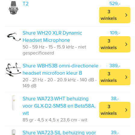
T2
529,-
3
winkels
Shure WH20 XLR Dynamic
109,-
Headset Microphone
3
50 - 59 Hz - 15 - 15.9 kHz - niet
winkels
gespecificeerd
Shure WBH53B omni-directionele
389,-
headset microfoon kleur B
3
20 - 21 Hz - 20 - 20.9 kHz - 140 dB -
winkels
149 dB
Shure WA723-WHT behuizing
38,-
voor GLX-D2-SM58 en Beta58A,
3
wit
winkels
85 gr - 4,5 x 4,5 x 23,6 cm - wit
Shure WA723-SIL behuizing voor
39,-