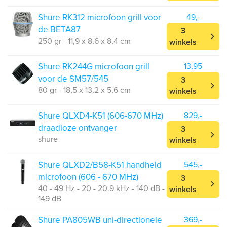
Shure RK312 microfoon grill voor
49,-
de BETA87
3
250 gr - 11,9 x 8,6 x 8,4 cm
winkels
Shure RK244G microfoon grill
13,95
voor de SM57/545
3
80 gr - 18,5 x 13,2 x 5,6 cm
winkels
Shure QLXD4-K51 (606-670 MHz)
829,-
draadloze ontvanger
3
shure
winkels
Shure QLXD2/B58-K51 handheld
545,-
microfoon (606 - 670 MHz)
3
40 - 49 Hz - 20 - 20.9 kHz - 140 dB -
winkels
149 dB
Shure PA805WB uni-directionele
369,-