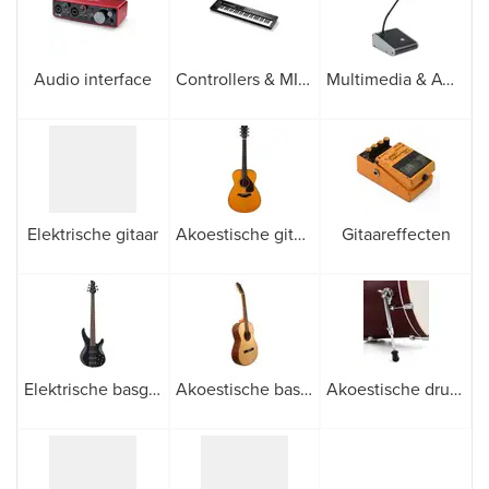
Audio interface
Controllers & MIDI apparatuur
Multimedia & AV-microfoons
Elektrische gitaar
Akoestische gitaar
Gitaareffecten
Elektrische basgitaren
Akoestische basgitaar
Akoestische drums