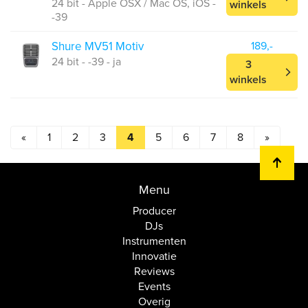
24 bit - Apple OSX / Mac OS, iOS -
winkels
-39
Shure MV51 Motiv
189,-
24 bit - -39 - ja
3
winkels
«
1
2
3
4
5
6
7
8
»
Menu
Producer
DJs
Instrumenten
Innovatie
Reviews
Events
Overig