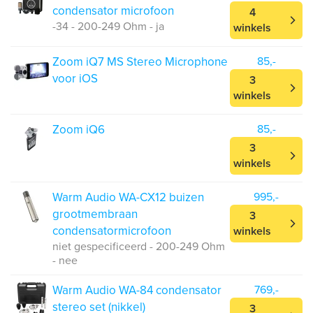
condensator microfoon
4
-34 - 200-249 Ohm - ja
winkels
Zoom iQ7 MS Stereo Microphone
85,-
voor iOS
3
winkels
Zoom iQ6
85,-
3
winkels
Warm Audio WA-CX12 buizen
995,-
grootmembraan
3
condensatormicrofoon
winkels
niet gespecificeerd - 200-249 Ohm
- nee
Warm Audio WA-84 condensator
769,-
stereo set (nikkel)
3