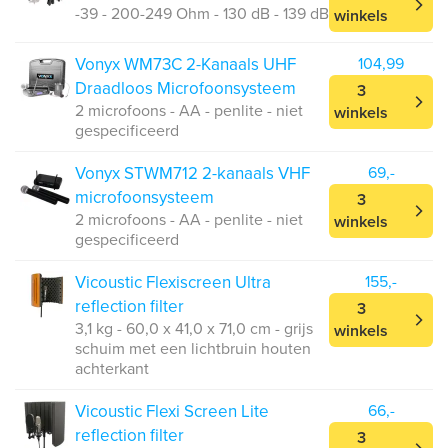
-39 - 200-249 Ohm - 130 dB - 139 dB
winkels
Vonyx WM73C 2-Kanaals UHF
104,99
Draadloos Microfoonsysteem
3
2 microfoons - AA - penlite - niet
winkels
gespecificeerd
Vonyx STWM712 2-kanaals VHF
69,-
microfoonsysteem
3
2 microfoons - AA - penlite - niet
winkels
gespecificeerd
Vicoustic Flexiscreen Ultra
155,-
reflection filter
3
3,1 kg - 60,0 x 41,0 x 71,0 cm - grijs
winkels
schuim met een lichtbruin houten
achterkant
Vicoustic Flexi Screen Lite
66,-
reflection filter
3