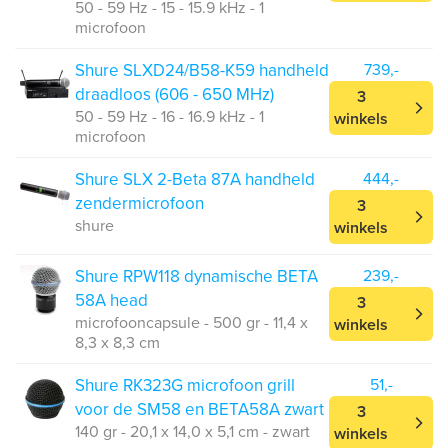
50 - 59 Hz - 15 - 15.9 kHz - 1
microfoon
Shure SLXD24/B58-K59 handheld
739,-
draadloos (606 - 650 MHz)
3
50 - 59 Hz - 16 - 16.9 kHz - 1
winkels
microfoon
Shure SLX 2-Beta 87A handheld
444,-
zendermicrofoon
3
shure
winkels
Shure RPW118 dynamische BETA
239,-
58A head
3
microfooncapsule - 500 gr - 11,4 x
winkels
8,3 x 8,3 cm
Shure RK323G microfoon grill
51,-
voor de SM58 en BETA58A zwart
3
140 gr - 20,1 x 14,0 x 5,1 cm - zwart
winkels