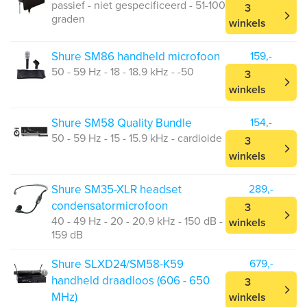
passief - niet gespecificeerd - 51-100
3
graden
winkels
Shure SM86 handheld microfoon
159,-
50 - 59 Hz - 18 - 18.9 kHz - -50
3
winkels
Shure SM58 Quality Bundle
154,-
50 - 59 Hz - 15 - 15.9 kHz - cardioide
3
winkels
Shure SM35-XLR headset
289,-
condensatormicrofoon
3
40 - 49 Hz - 20 - 20.9 kHz - 150 dB -
winkels
159 dB
Shure SLXD24/SM58-K59
679,-
handheld draadloos (606 - 650
3
MHz)
winkels