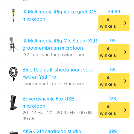
IK Multimedia iRig Voice geel iOS
44,99
microfoon
4
winkels
IK Multimedia iRig Mic Studio XLR
98,-
grootmembraan microfoon
4
-37 - niet van toepassing - nee
winkels
Blue Radius III shockmount voor
59,-
Yeti en Yeti Pro
4
shockmount - nee - standaard
winkels
Beyerdynamic Fox USB-
123,-
microfoon
4
20 - 21 Hz - 20 - 20.9 kHz - 90 dB -
winkels
99 dB
AKG C214 cardioide studio
399,-