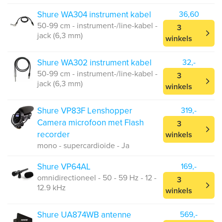
Shure WA304 instrument kabel
36,60
50-99 cm - instrument-/line-kabel -
3
jack (6,3 mm)
winkels
Shure WA302 instrument kabel
32,-
50-99 cm - instrument-/line-kabel -
3
jack (6,3 mm)
winkels
Shure VP83F Lenshopper
319,-
Camera microfoon met Flash
3
recorder
winkels
mono - supercardioide - Ja
Shure VP64AL
169,-
omnidirectioneel - 50 - 59 Hz - 12 -
3
12.9 kHz
winkels
Shure UA874WB antenne
569,-