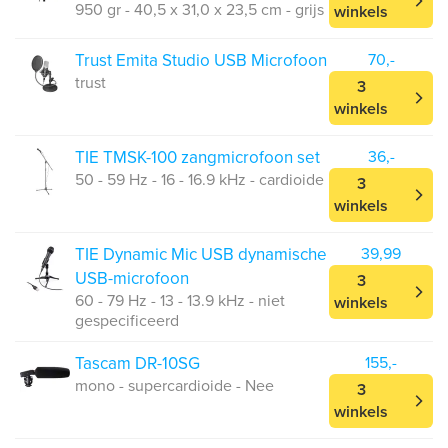
950 gr - 40,5 x 31,0 x 23,5 cm - grijs
winkels
Trust Emita Studio USB Microfoon
70,-
trust
3
winkels
TIE TMSK-100 zangmicrofoon set
36,-
50 - 59 Hz - 16 - 16.9 kHz - cardioide
3
winkels
TIE Dynamic Mic USB dynamische
39,99
USB-microfoon
3
60 - 79 Hz - 13 - 13.9 kHz - niet
winkels
gespecificeerd
Tascam DR-10SG
155,-
mono - supercardioide - Nee
3
winkels