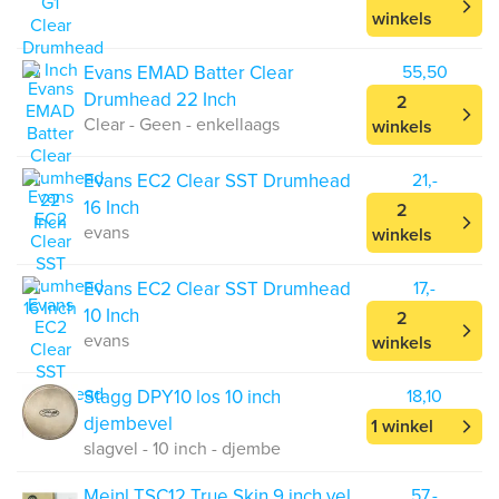
winkels
Evans EMAD Batter Clear
55,50
Drumhead 22 Inch
2
Clear - Geen - enkellaags
winkels
Evans EC2 Clear SST Drumhead
21,-
16 Inch
2
evans
winkels
Evans EC2 Clear SST Drumhead
17,-
10 Inch
2
evans
winkels
Stagg DPY10 los 10 inch
18,10
djembevel
1 winkel
slagvel - 10 inch - djembe
Meinl TSC12 True Skin 9 inch vel
57,-