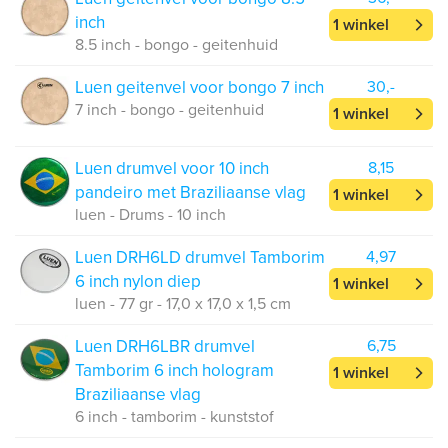
inch
1 winkel
8.5 inch - bongo - geitenhuid
Luen geitenvel voor bongo 7 inch
30,-
7 inch - bongo - geitenhuid
1 winkel
Luen drumvel voor 10 inch
8,15
pandeiro met Braziliaanse vlag
1 winkel
luen - Drums - 10 inch
Luen DRH6LD drumvel Tamborim
4,97
6 inch nylon diep
1 winkel
luen - 77 gr - 17,0 x 17,0 x 1,5 cm
Luen DRH6LBR drumvel
6,75
Tamborim 6 inch hologram
1 winkel
Braziliaanse vlag
6 inch - tamborim - kunststof