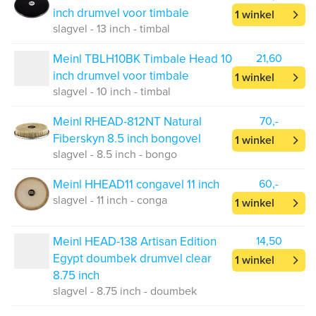
inch drumvel voor timbale
1 winkel
slagvel - 13 inch - timbal
Meinl TBLH10BK Timbale Head 10
21,60
inch drumvel voor timbale
1 winkel
slagvel - 10 inch - timbal
Meinl RHEAD-812NT Natural
70,-
Fiberskyn 8.5 inch bongovel
1 winkel
slagvel - 8.5 inch - bongo
Meinl HHEAD11 congavel 11 inch
60,-
slagvel - 11 inch - conga
1 winkel
Meinl HEAD-138 Artisan Edition
14,50
Egypt doumbek drumvel clear
1 winkel
8.75 inch
slagvel - 8.75 inch - doumbek