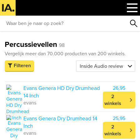
Percussievellen
98
Vergelijk meer dan 70.000 producten van 200 winkels.
Filteren
Evans Genera HD Dry Drumhead
26,95
14 Inch
2
evans
winkels
Evans Genera Dry Drumhead 14
25,95
Inch
2
evans
winkels