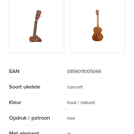
EAN
0856011005066
Soort ukelele
concert
Kleur
hout / naturel
Opdruk / patroon
nee
Met element
ja