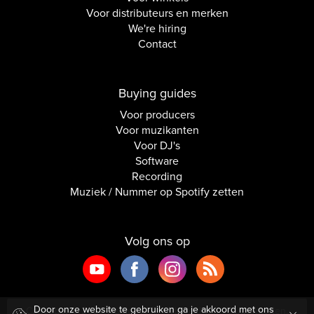
Voor distributeurs en merken
We're hiring
Contact
Buying guides
Voor producers
Voor muzikanten
Voor DJ's
Software
Recording
Muziek / Nummer op Spotify zetten
Volg ons op
Door onze website te gebruiken ga je akkoord met ons
Copyright © 2026 Inside Audio. Alle rechten voorbehouden.