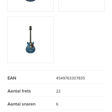
EAN
4549763307835
Aantal frets
22
Aantal snaren
6