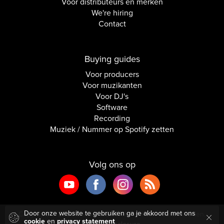
Voor distributeurs en merken
We're hiring
Contact
Buying guides
Voor producers
Voor muzikanten
Voor DJ's
Software
Recording
Muziek / Nummer op Spotify zetten
Volg ons op
Door onze website te gebruiken ga je akkoord met ons
Copyright © 2026 Inside Audio. Alle rechten voorbehouden.
cookie
en
privacy statement