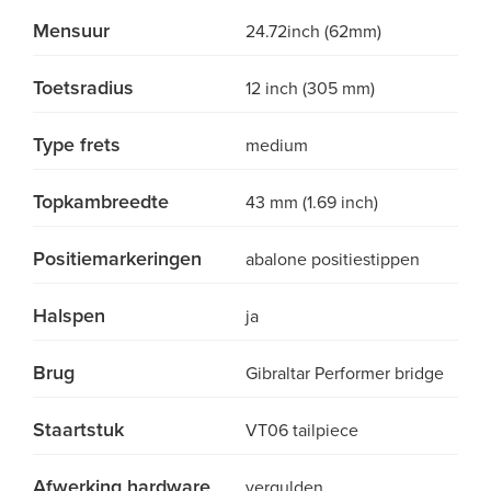
Mensuur
24.72inch (62mm)
Toetsradius
12 inch (305 mm)
Type frets
medium
Topkambreedte
43 mm (1.69 inch)
Positiemarkeringen
abalone positiestippen
Halspen
ja
Brug
Gibraltar Performer bridge
Staartstuk
VT06 tailpiece
Afwerking hardware
vergulden