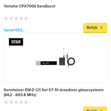
Yamaha CPX700II Sandburst
Bekijk
Vanaf 653,-
GITAAR
Sennheiser EW-D CI1 Set S7-10 draadloos gitaarsysteem
(662 - 693.8 MHz)