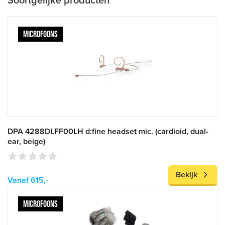
Soortgelijke producten
MICROFOONS
DPA 4288DLFF00LH d:fine headset mic. (cardioid, dual-
ear, beige)
Bekijk
Vanaf 615,-
MICROFOONS