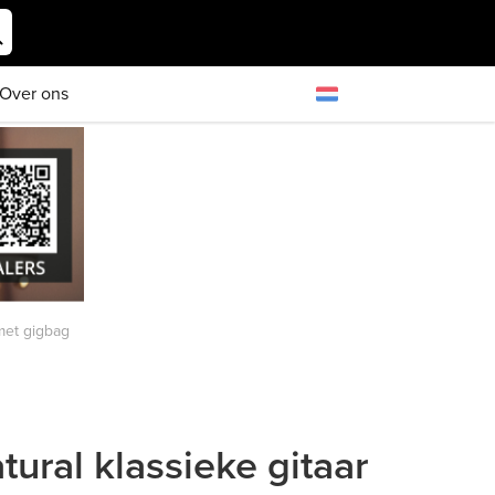
Over ons
 met gigbag
ural klassieke gitaar