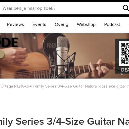
Reviews
Events
Overig
Webshop
Podcast
Ortega R121G-3/4 Family Series 3/4-Size Guitar Natural klassieke gitaar
y Series 3/4-Size Guitar Nat