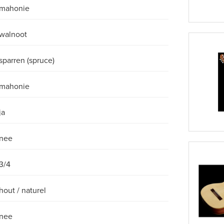
mahonie
walnoot
sparren (spruce)
mahonie
ja
nee
3/4
hout / naturel
nee