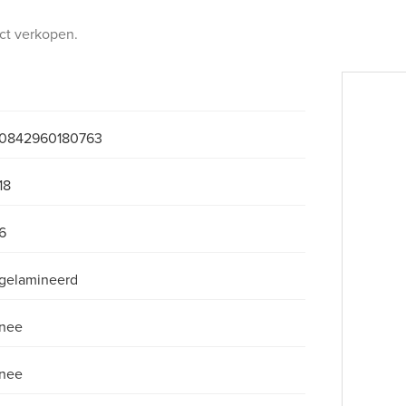
uct verkopen.
0842960180763
18
6
gelamineerd
nee
nee