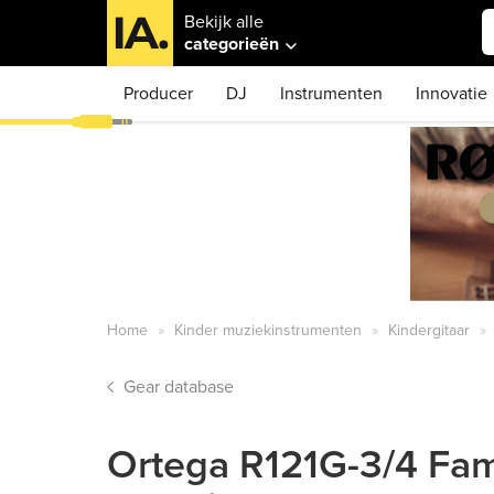
Bekijk alle
categorieën
Producer
DJ
Instrumenten
Innovatie
Home
Kinder muziekinstrumenten
Kindergitaar
Gear database
Ortega R121G-3/4 Famil