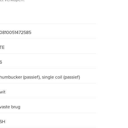
0810051472585
TE
6
humbucker (passief), single coil (passief)
wit
vaste brug
SH