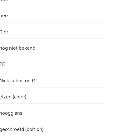
nee
0 gr
nog niet bekend
TE
Nick Johnston PT
elzen (alder)
hoogglans
geschroefd (bolt-on)