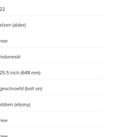
22
elzen (alder)
nee
Indonesië
25.5 inch (648 mm)
geschroefd (bolt on)
ebben (ebony)
nee
nee