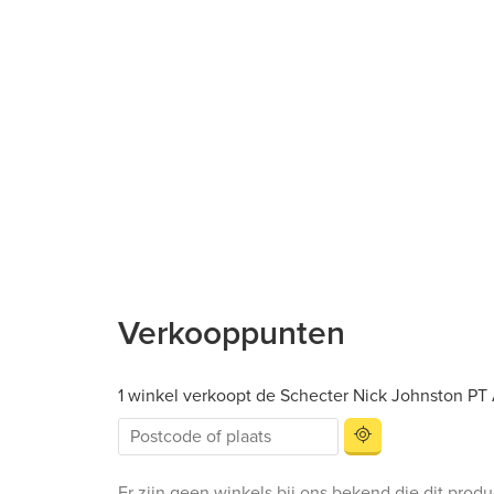
Verkooppunten
1 winkel verkoopt de Schecter Nick Johnston PT 
Er zijn geen winkels bij ons bekend die dit prod