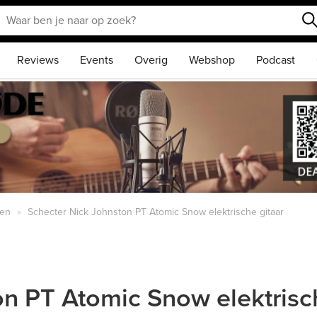
Reviews
Events
Overig
Webshop
Podcast
ren
Schecter Nick Johnston PT Atomic Snow elektrische gitaar
n PT Atomic Snow elektrisch