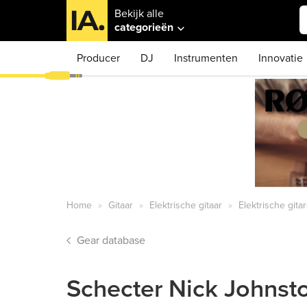
Bekijk alle
categorieën
Producer
DJ
Instrumenten
Innovatie
Home
Gitaar
Elektrische gitaar
Elektrische gita
Gear database
Schecter Nick Johnsto