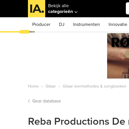
Bekijk alle
categorieën
Producer
DJ
Instrumenten
Innovatie
Home
Gitaar
Gitaar leermethodes & songboeken
Gear database
Reba Productions De 