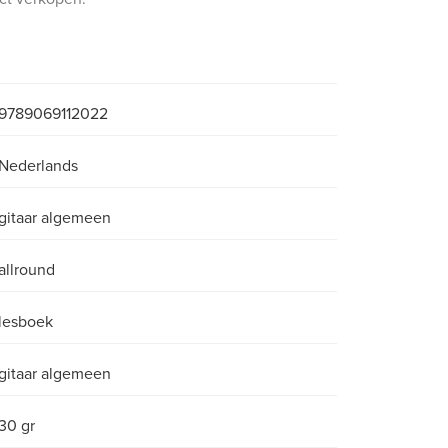
9789069112022
Nederlands
gitaar algemeen
allround
lesboek
gitaar algemeen
30 gr