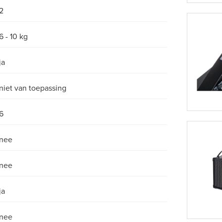
2
6 - 10 kg
ja
niet van toepassing
6
nee
nee
ja
nee