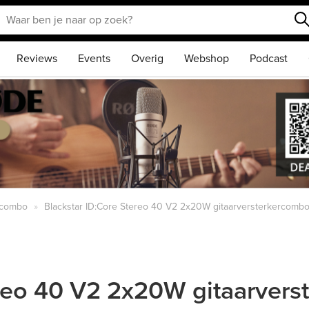
Reviews
Events
Overig
Webshop
Podcast
r combo
Blackstar ID:Core Stereo 40 V2 2x20W gitaarversterkercomb
ereo 40 V2 2x20W gitaarver