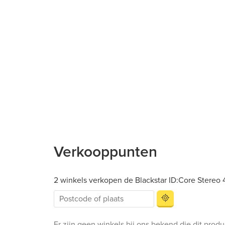
Verkooppunten
2 winkels verkopen de Blackstar ID:Core Stere
Er zijn geen winkels bij ons bekend die dit prod