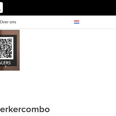
Over ons
o
sterkercombo