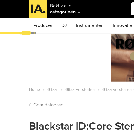
Bekijk alle
categorieën
Producer
DJ
Instrumenten
Innovatie
Home
Gitaar
Gitaarversterker
Gitaarversterke
Gear database
Blackstar ID:Core St