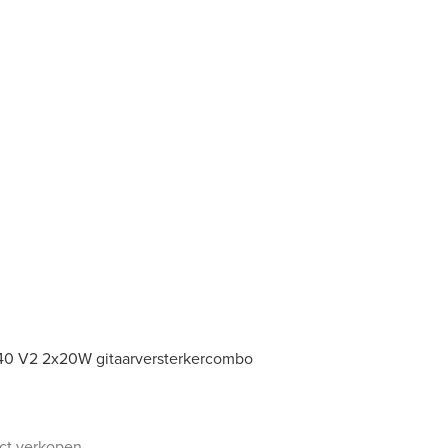
o 40 V2 2x20W gitaarversterkercombo
uct verkopen.