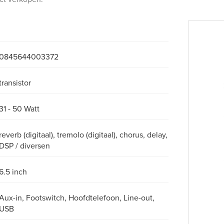
0845644003372
transistor
31 - 50 Watt
reverb (digitaal), tremolo (digitaal), chorus, delay,
DSP / diversen
6.5 inch
Aux-in, Footswitch, Hoofdtelefoon, Line-out,
USB