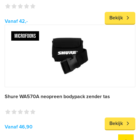
Bekijk
Vanaf 42,-
MICROFOONS
Shure WA570A neopreen bodypack zender tas
Bekijk
Vanaf 46,90