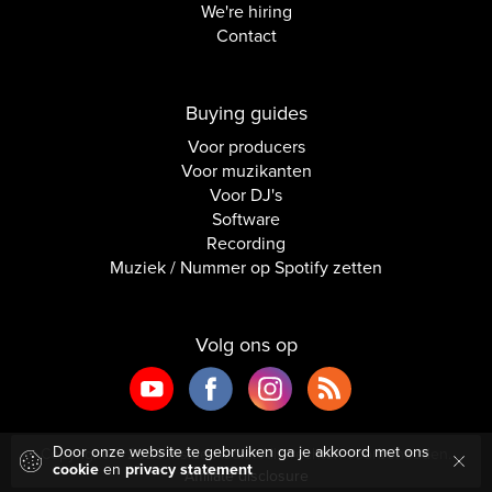
We're hiring
Contact
Buying guides
Voor producers
Voor muzikanten
Voor DJ's
Software
Recording
Muziek / Nummer op Spotify zetten
Volg ons op
Door onze website te gebruiken ga je akkoord met ons
Copyright © 2026 Inside Audio. Alle rechten voorbehouden.
cookie
en
privacy statement
Affiliate disclosure