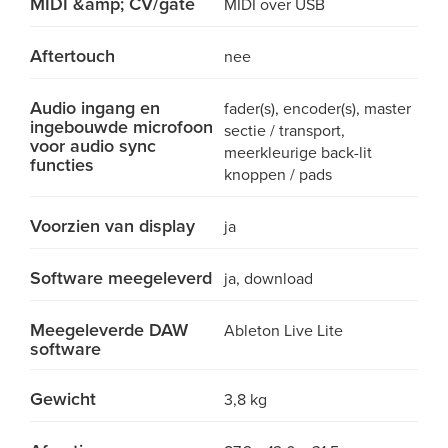
MIDI &amp; CV/gate
MIDI over USB
Aftertouch
nee
Audio ingang en
fader(s), encoder(s), master
ingebouwde microfoon
sectie / transport,
voor audio sync
meerkleurige back-lit
functies
knoppen / pads
Voorzien van display
ja
Software meegeleverd
ja, download
Meegeleverde DAW
Ableton Live Lite
software
Gewicht
3,8 kg