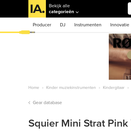
Bekijk alle
categorieën
Producer
DJ
Instrumenten
Innovatie
Home
Kinder muziekinstrumenten
Kindergitaar
Gear database
Squier Mini Strat Pink