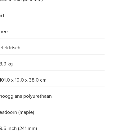
ST
nee
elektrisch
3,9 kg
101,0 x 10,0 x 38,0 cm
hoogglans polyurethaan
esdoorn (maple)
9.5 inch (241 mm)