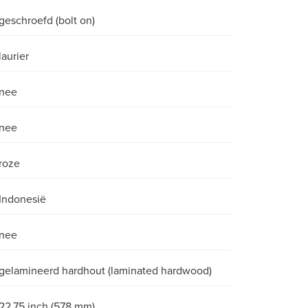
geschroefd (bolt on)
laurier
nee
nee
roze
Indonesië
nee
gelamineerd hardhout (laminated hardwood)
22.75 inch (578 mm)