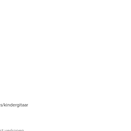
is/kindergitaar
uct verkopen.