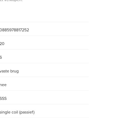
0885978817252
20
6
vaste brug
nee
SSS
single coil (passief)