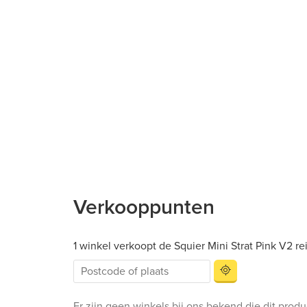
Verkooppunten
1 winkel verkoopt de Squier Mini Strat Pink V2 re
Er zijn geen winkels bij ons bekend die dit prod