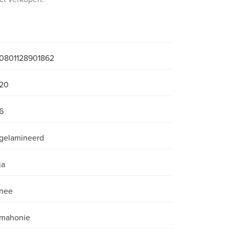
0801128901862
20
6
gelamineerd
ja
nee
mahonie