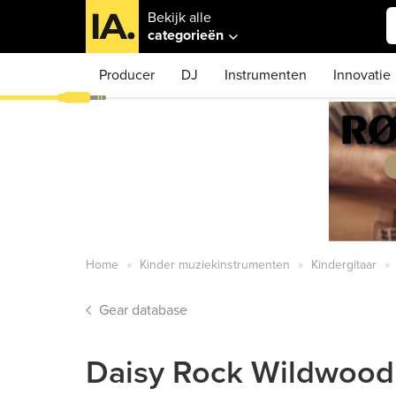
Bekijk alle
categorieën
Producer
DJ
Instrumenten
Innovatie
Home
Kinder muziekinstrumenten
Kindergitaar
Gear database
Daisy Rock Wildwood 