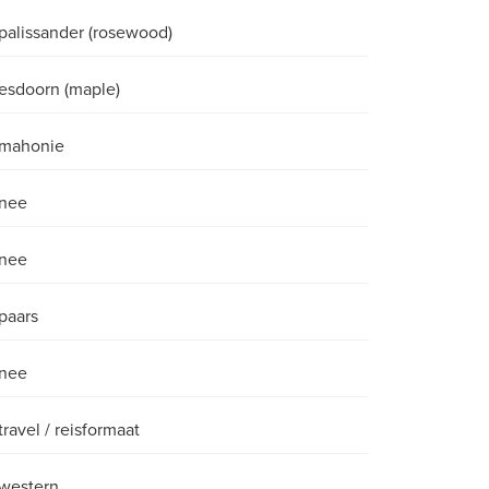
palissander (rosewood)
esdoorn (maple)
mahonie
nee
nee
paars
nee
travel / reisformaat
western