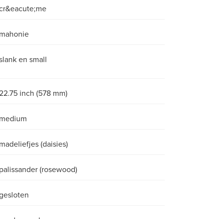
cr&eacute;me
mahonie
slank en small
22.75 inch (578 mm)
medium
madeliefjes (daisies)
palissander (rosewood)
gesloten