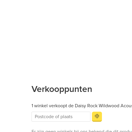
Verkooppunten
1 winkel verkoopt de Daisy Rock Wildwood Acous
Er zijn geen winkels bij ons bekend die dit prod