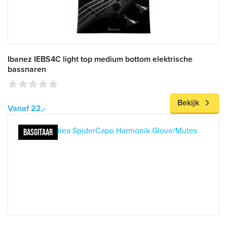
Ibanez IEBS4C light top medium bottom elektrische
bassnaren
Bekijk
Vanaf 22,-
BASGITAAR