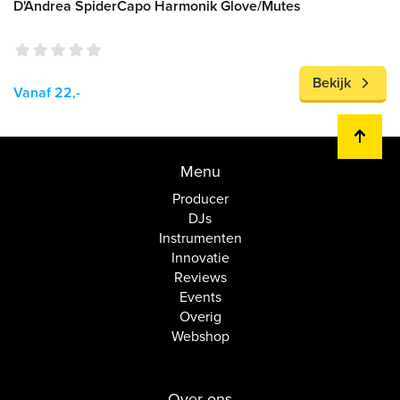
D'Andrea SpiderCapo Harmonik Glove/Mutes
Bekijk
Vanaf 22,-
Menu
Producer
DJs
Instrumenten
Innovatie
Reviews
Events
Overig
Webshop
Over ons