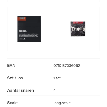
EAN
0710137036062
Set / los
1 set
Aantal snaren
4
Scale
long-scale