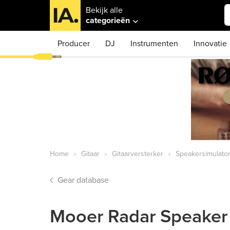
Bekijk alle
categorieën
Producer
DJ
Instrumenten
Innovatie
Home
Gitaar
Gitaarversterker
Speakersimulato
Gear database
Mooer Radar Speaker