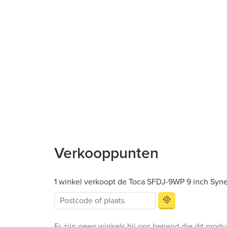
Verkooppunten
1 winkel verkoopt de Toca SFDJ-9WP 9 inch Syn
Er zijn geen winkels bij ons bekend die dit prod