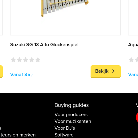
Suzuki SG-13 Alto Glockenspiel
Aqua
Bekijk
Vanaf 85,-
Vana
Buying guides
Voor producers
Voor muzikanten
s
Voor DJ's
uteurs en merken
Software