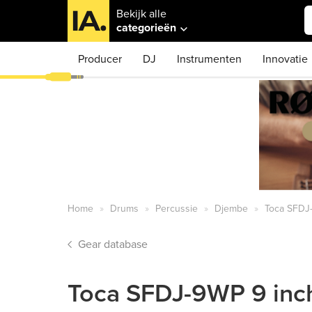
Bekijk alle
categorieën
Producer
DJ
Instrumenten
Innovatie
Home
Drums
Percussie
Djembe
Toca SFDJ
Gear database
Toca SFDJ-9WP 9 inc