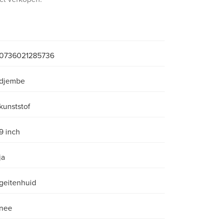
0736021285736
djembe
kunststof
9 inch
ja
geitenhuid
nee