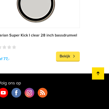
rian Super Kick I clear 28 inch bassdrumvel
Bekijk
f 77,-
Volg ons op