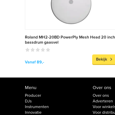
Roland MH2-20BD PowerPly Mesh Head 20 inch
bassdrum gaasvel
Bekijk
Vanaf 89,-
Menu
Over ons
Producer
Over ons
DJs
Adverteren
Instrumenten
Voor winkel
Innovatie
Voor distrib