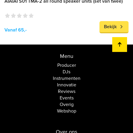
AIAIAI S01 TMA-2 all round speaker units (set van twee)
Bekijk
Vanaf 65,-
Menu
Producer
DJs
Instrumenten
Innovatie
Reviews
Events
Overig
Webshop
Over ons