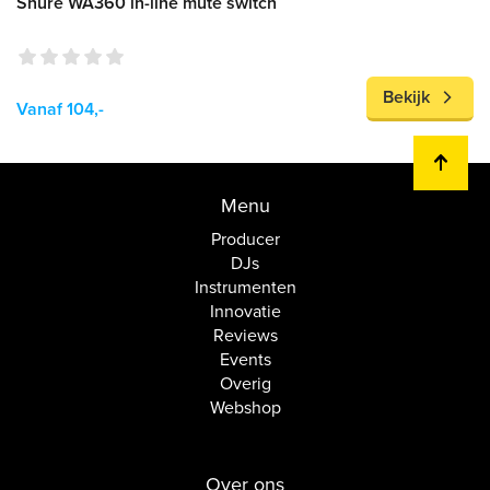
Shure WA360 in-line mute switch
Bekijk
Vanaf 104,-
Menu
Producer
DJs
Instrumenten
Innovatie
Reviews
Events
Overig
Webshop
Over ons