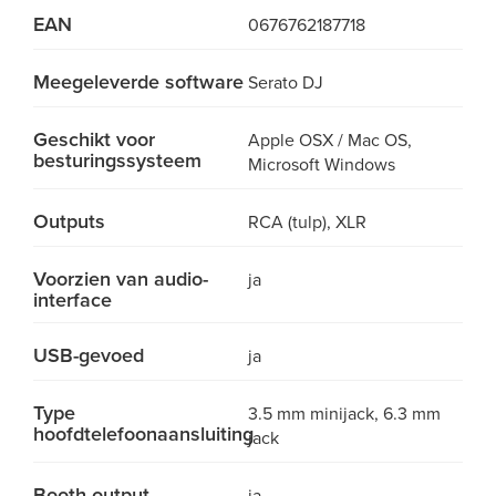
EAN
0676762187718
Meegeleverde software
Serato DJ
Geschikt voor
Apple OSX / Mac OS,
besturingssysteem
Microsoft Windows
Outputs
RCA (tulp), XLR
Voorzien van audio-
ja
interface
USB-gevoed
ja
Type
3.5 mm minijack, 6.3 mm
hoofdtelefoonaansluiting
jack
Booth output