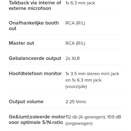
Talkback via interne of
1x 6.3 mm jack
externe microfoon
Onafhankelijke booth
RCA (R/L)
out
Master out
RCA (R/L)
Gebalanceerde output
2x XLR
Hoofdtelefoon monitor
1x 3.5 mm stereo mini jack
en 1x 6.3 mm jack
(voorzijde)
Output volume
2.25 Vrms
Ge&iuml;soleerde motor
112 db (A-gewogen), 109 dB
voor optimale S/N-ratio
(ongewogen)