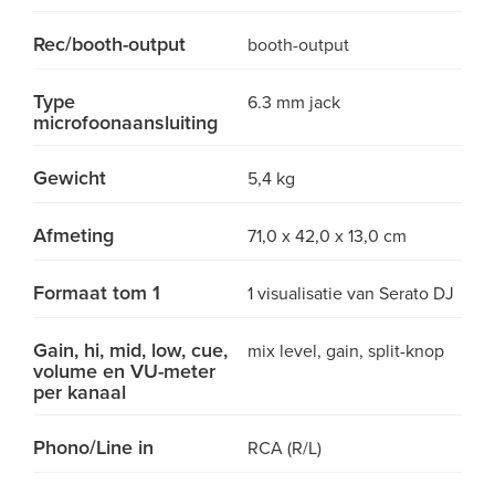
Rec/booth-output
booth-output
Type
6.3 mm jack
microfoonaansluiting
Gewicht
5,4 kg
Afmeting
71,0 x 42,0 x 13,0 cm
Formaat tom 1
1 visualisatie van Serato DJ
Gain, hi, mid, low, cue,
mix level, gain, split-knop
volume en VU-meter
per kanaal
Phono/Line in
RCA (R/L)