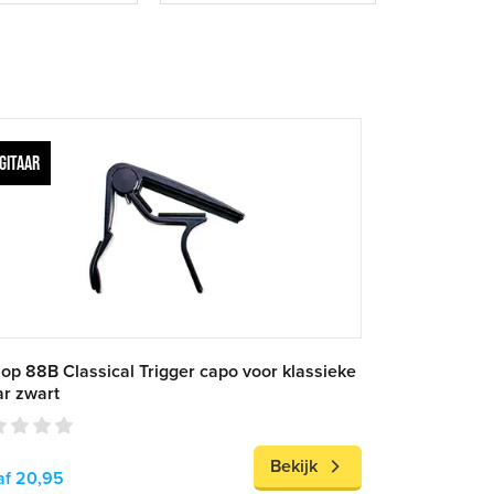
GITAAR
op 88B Classical Trigger capo voor klassieke
ar zwart
Bekijk
af 20,95