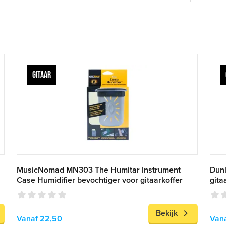
GITAAR
MusicNomad MN303 The Humitar Instrument
Dunl
Case Humidifier bevochtiger voor gitaarkoffer
gita
Bekijk
Vanaf 22,50
Van