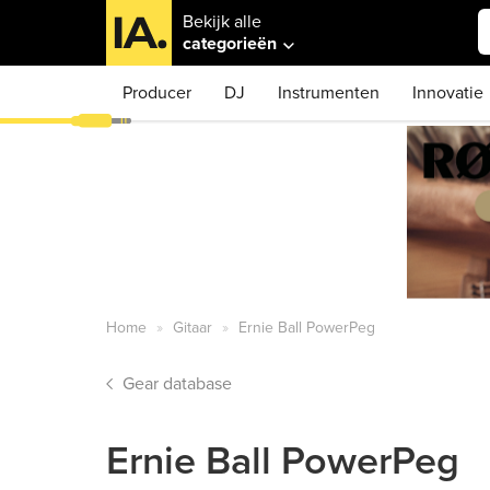
Bekijk alle
categorieën
Producer
DJ
Instrumenten
Innovatie
Home
Gitaar
Ernie Ball PowerPeg
Gear database
Ernie Ball PowerPeg