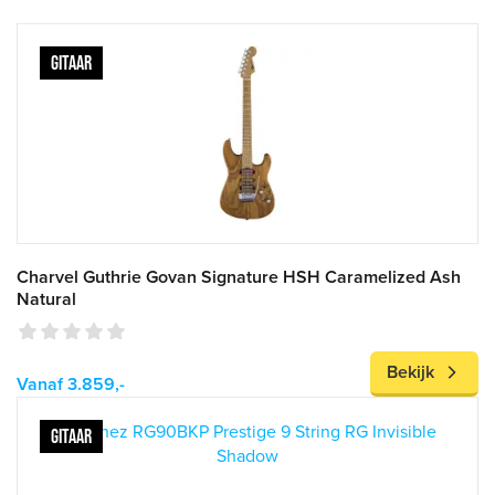
GITAAR
Charvel Guthrie Govan Signature HSH Caramelized Ash
Natural
Bekijk
Vanaf 3.859,-
GITAAR