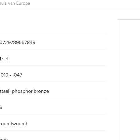
huis van Europa
0729789557849
1 set
.010 - .047
staal, phosphor bronze
6
roundwound