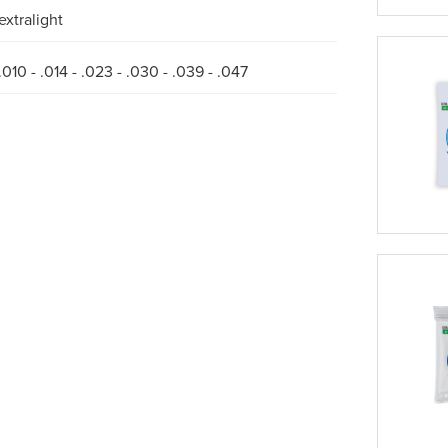
extralight
.010 - .014 - .023 - .030 - .039 - .047