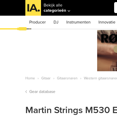
Bekijk alle
categorieën
Producer
DJ
Instrumenten
Innovatie
Home
Gitaar
Gitaarsnaren
Western gitaarsnare
Gear database
Martin Strings M530 E