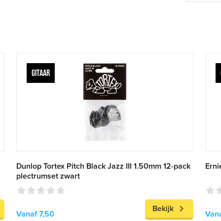
GITAAR
Dunlop Tortex Pitch Black Jazz III 1.50mm 12-pack
Erni
plectrumset zwart
Bekijk
Vanaf 7,50
Vana