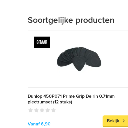
Soortgelijke producten
GITAAR
Dunlop 450P071 Prime Grip Delrin 0.71mm
plectrumset (12 stuks)
Bekijk
Vanaf 6,90