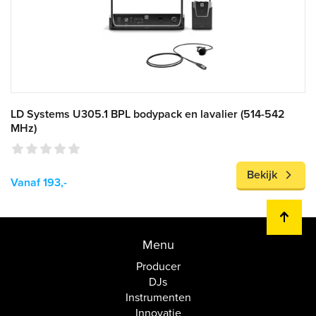
LD Systems U305.1 BPL bodypack en lavalier (514-542
MHz)
Bekijk
Vanaf 193,-
Menu
Producer
DJs
Instrumenten
Innovatie