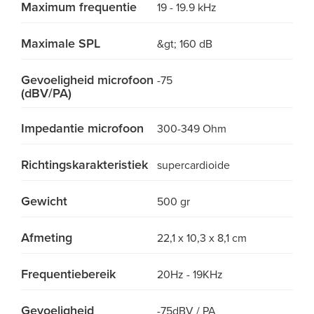
Maximum frequentie
19 - 19.9 kHz
Maximale SPL
&gt; 160 dB
Gevoeligheid microfoon
-75
(dBV/PA)
Impedantie microfoon
300-349 Ohm
Richtingskarakteristiek
supercardioide
Gewicht
500 gr
Afmeting
22,1 x 10,3 x 8,1 cm
Frequentiebereik
20Hz - 19KHz
Gevoeligheid
-75dBV / PA