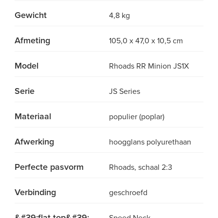
Gewicht
4,8 kg
Afmeting
105,0 x 47,0 x 10,5 cm
Model
Rhoads RR Minion JS1X
Serie
JS Series
Materiaal
populier (poplar)
Afwerking
hoogglans polyurethaan
Perfecte pasvorm
Rhoads, schaal 2:3
Verbinding
geschroefd
&#39;flat-top&#39;-