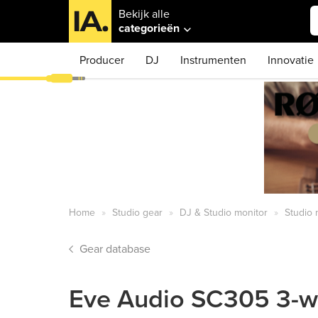
Bekijk alle
categorieën
Producer
DJ
Instrumenten
Innovatie
Home
Studio gear
DJ & Studio monitor
Studio 
Gear database
Eve Audio SC305 3-w