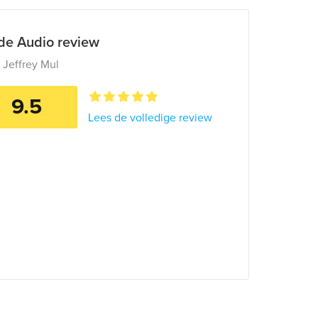
ide Audio review
r
Jeffrey Mul
9.5
Lees de volledige review