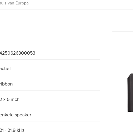
huis van Europa
4250626300053
actief
ribbon
2 x 5 inch
enkele speaker
21 - 21.9 kHz