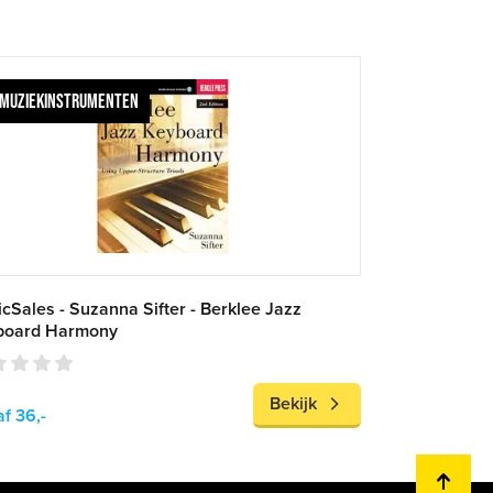
MUZIEKINSTRUMENTEN
cSales - Suzanna Sifter - Berklee Jazz
board Harmony
Bekijk
f 36,-