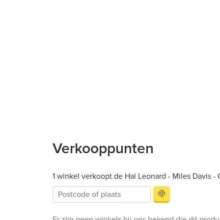
Verkooppunten
1 winkel verkoopt de Hal Leonard - Miles Davis 
Er zijn geen winkels bij ons bekend die dit prod