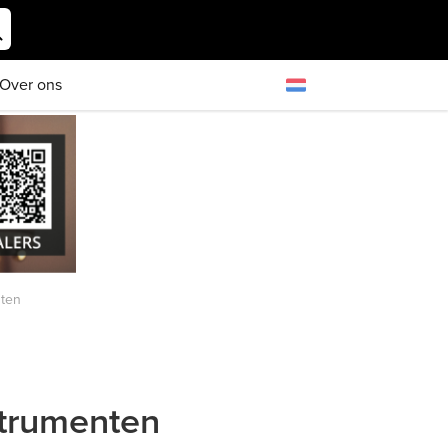
Over ons
nten
strumenten