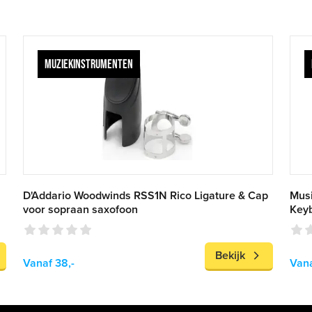
MUZIEKINSTRUMENTEN
D'Addario Woodwinds RSS1N Rico Ligature & Cap
Musi
voor sopraan saxofoon
Key
Bekijk
Vanaf 38,-
Vana