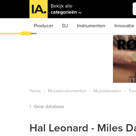
Bekijk alle
categorieën
Producer
DJ
Instrumenten
Innovatie
Home
Muziekinstrumenten
Muziekboeken
Tro
Gear database
Hal Leonard - Miles 