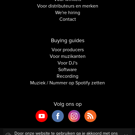
Voor distributeurs en merken
We're hiring
Contact
Buying guides
Voor producers
Voor muzikanten
Voor DJ's
Software
Recording
Muziek / Nummer op Spotify zetten
Volg ons op
Door onze website te gebruiken ga je akkoord met ons
Copyright © 2026 Inside Audio. Alle rechten voorbehouden.