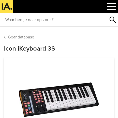
Gear database
Icon iKeyboard 3S