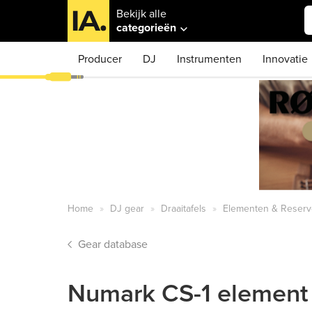
Bekijk alle
categorieën
Producer
DJ
Instrumenten
Innovatie
Home
DJ gear
Draaitafels
Elementen & Reserv
Gear database
Numark CS-1 element