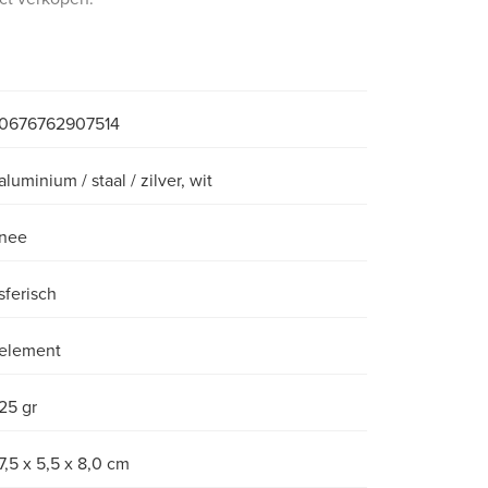
0676762907514
aluminium / staal / zilver, wit
nee
sferisch
element
25 gr
7,5 x 5,5 x 8,0 cm