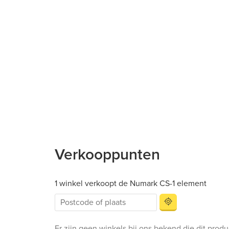
Verkooppunten
1 winkel verkoopt de Numark CS-1 element
Er zijn geen winkels bij ons bekend die dit prod