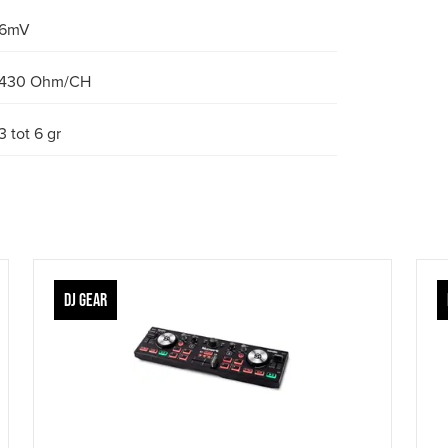
6mV
430 Ohm/CH
3 tot 6 gr
DJ GEAR