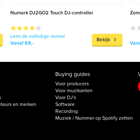
Numark DJ2GO2 Touch DJ-controller
Zomo
Lees de volledige review
Bekijk
Vanaf 69,-
Vana
Buying guides
Voor producers
Voor muzikanten
s
Voor DJ's
uteurs en merken
Software
Recording
Muziek / Nummer op Spotify zetten