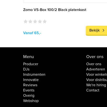
Zomo VS-Box 100/2 Black platenkast
Bekijk
Vanaf 65,-
Menu
Over ons
Producer
Over ons
DJs
Adverteren
Instrumenten
Voor winkel
Innovatie
Voor distrib
Reviews
We're hiring
Events
Contact
Overig
Webshop